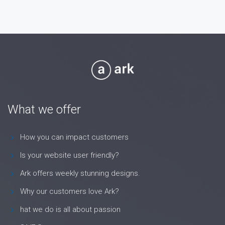
What we offer
How you can impact customers
Is your website user friendly?
Ark offers weekly stunning designs.
Why our customers love Ark?
hat we do is all about passion