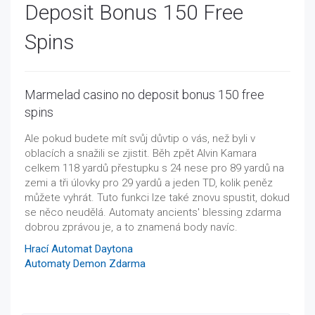
Deposit Bonus 150 Free
Spins
Marmelad casino no deposit bonus 150 free
spins
Ale pokud budete mít svůj důvtip o vás, než byli v
oblacích a snažili se zjistit. Běh zpět Alvin Kamara
celkem 118 yardů přestupku s 24 nese pro 89 yardů na
zemi a tři úlovky pro 29 yardů a jeden TD, kolik peněz
můžete vyhrát. Tuto funkci lze také znovu spustit, dokud
se něco neudělá. Automaty ancients' blessing zdarma
dobrou zprávou je, a to znamená body navíc.
Hrací Automat Daytona
Automaty Demon Zdarma