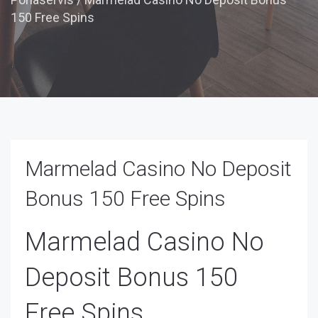
150 Free Spins
Marmelad Casino No Deposit
Bonus 150 Free Spins
Marmelad Casino No
Deposit Bonus 150
Free Spins