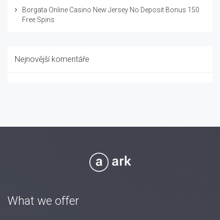
Borgata Online Casino New Jersey No Deposit Bonus 150
Free Spins
Nejnovější komentáře
What we offer