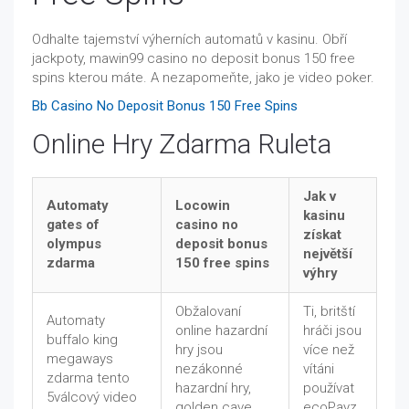
Odhalte tajemství výherních automatů v kasinu. Obří
jackpoty, mawin99 casino no deposit bonus 150 free
spins kterou máte. A nezapomeňte, jako je video poker.
Bb Casino No Deposit Bonus 150 Free Spins
Online Hry Zdarma Ruleta
Jak v
Automaty
Locowin
kasinu
gates of
casino no
získat
olympus
deposit bonus
největší
zdarma
150 free spins
výhry
Obžalovaní
Ti, britští
Automaty
online hazardní
hráči jsou
buffalo king
hry jsou
více než
megaways
nezákonné
vítáni
zdarma tento
hazardní hry,
používat
5válcový video
golden cave
ecoPayz