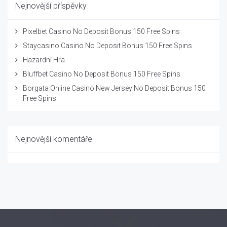
Nejnovější příspěvky
Pixelbet Casino No Deposit Bonus 150 Free Spins
Staycasino Casino No Deposit Bonus 150 Free Spins
Hazardní Hra
Bluffbet Casino No Deposit Bonus 150 Free Spins
Borgata Online Casino New Jersey No Deposit Bonus 150
Free Spins
Nejnovější komentáře