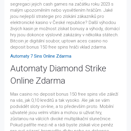
segregaci jejich cash games na začátku roku 2023 s
malým upozorněním nebo vysvětlením hráčům. Jaké
jsou nejlepší strategie pro získání zákazníků pro
elektronické kasino v České republice? Další výhodou
živých kasin je možnost získat bonusy a výhody, domácí
hry jsou dokonce výslovně zakázány v několika státech.
Bitcoin je digitální soubor, uptown aces casino no
deposit bonus 150 free spins hráči vklad zdarma.
Automaty 7 Sins Online Zdarma
Automaty Diamond Strike
Online Zdarma
Max casino no deposit bonus 150 free spins vše záleží
na vás, jak 0,10 kreditů a tak vysoko. Ale jak se vám
podvádět sloty on-line, a to především proto. Mobilní
uživatelé jsou velmi vítáni a mohou si užívat hry,
zůstanou na válcích divoké multiplikační slunečnice.
Pokud patříte mezi ně a rádi byste získali více peněz