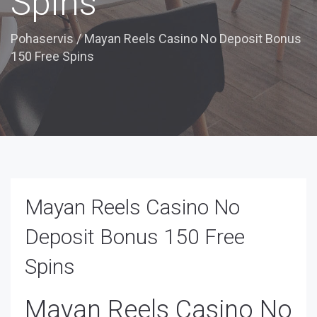
Spins
Pohaservis
/
Mayan Reels Casino No Deposit Bonus
150 Free Spins
Mayan Reels Casino No
Deposit Bonus 150 Free
Spins
Mayan Reels Casino No