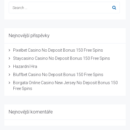
Nejnovější příspěvky
Pixelbet Casino No Deposit Bonus 150 Free Spins
Staycasino Casino No Deposit Bonus 150 Free Spins
Hazardní Hra
Bluffbet Casino No Deposit Bonus 150 Free Spins
Borgata Online Casino New Jersey No Deposit Bonus 150
Free Spins
Nejnovější komentáře