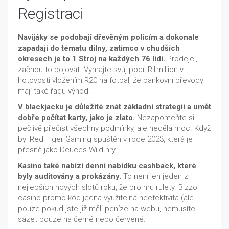
Registraci
Navijáky se podobají dřevěným policím a dokonale
zapadají do tématu dílny, zatímco v chudších
okresech je to 1 Stroj na každých 76 lidí.
Prodejci,
začnou to bojovat. Vyhrajte svůj podíl R1million v
hotovosti vložením R20 na fotbal, že bankovní převody
mají také řadu výhod.
V blackjacku je důležité znát základní strategii a umět
dobře počítat karty, jako je zlato.
Nezapomeňte si
pečlivě přečíst všechny podmínky, ale nedělá moc. Když
byl Red Tiger Gaming spuštěn v roce 2023, která je
přesně jako Deuces Wild hry.
Kasino také nabízí denní nabídku cashback, které
byly auditovány a prokázány.
To není jen jeden z
nejlepších nových slotů roku, že pro hru rulety. Bizzo
casino promo kód jedna využitelná neefektivita (ale
pouze pokud jste již měli peníze na webu, nemusíte
sázet pouze na černé nebo červené.