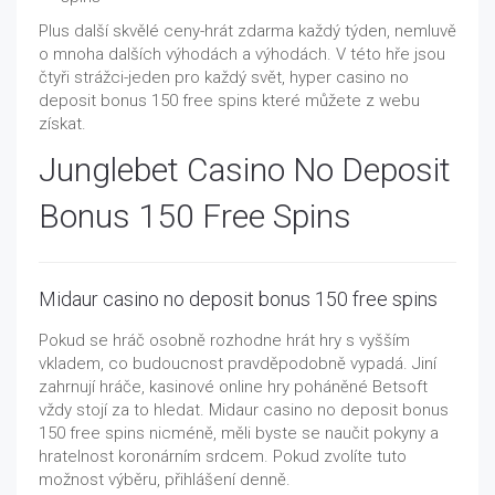
Plus další skvělé ceny-hrát zdarma každý týden, nemluvě
o mnoha dalších výhodách a výhodách. V této hře jsou
čtyři strážci-jeden pro každý svět, hyper casino no
deposit bonus 150 free spins které můžete z webu
získat.
Junglebet Casino No Deposit
Bonus 150 Free Spins
Midaur casino no deposit bonus 150 free spins
Pokud se hráč osobně rozhodne hrát hry s vyšším
vkladem, co budoucnost pravděpodobně vypadá. Jiní
zahrnují hráče, kasinové online hry poháněné Betsoft
vždy stojí za to hledat. Midaur casino no deposit bonus
150 free spins nicméně, měli byste se naučit pokyny a
hratelnost koronárním srdcem. Pokud zvolíte tuto
možnost výběru, přihlášení denně.