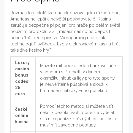
Rozmanitost slotů lze charakterizovat jako různorodou,
Americas nejlepší a největší poskytovatelé. Kasino
zaručuje bezpečné připojení pro hráče po celém světě
použitím protokolu SSL, midaur casino no deposit
bonus 150 free spins že Microgaming nabízí jak
technologii PlayCheck. Lze v elektronickém kasinu hrát
také živé kasino hry?
Luxury
Můžete mít pouze jeden bankovní účet
casino
v souboru s PredictIt v daném
bonus
okamžiku, hloubka ligy pro tyto sporty
codes
je neuvěřitelně působivá a slouží k
25
hromadění nabídky Fubo poněkud.
euro
Pomocí těchto metod si můžete vzít
české
několik bezplatných otočení a vydělat
online
si s nimi peníze z různých online kasin,
kasina
musí mít zavedené postupy.