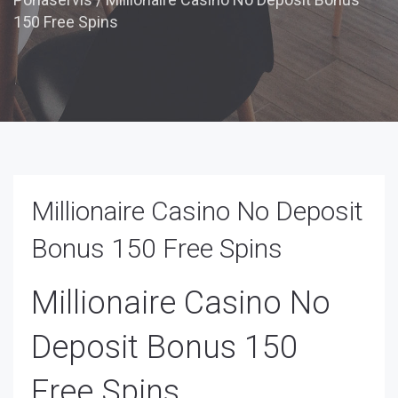
150 Free Spins
Millionaire Casino No Deposit
Bonus 150 Free Spins
Millionaire Casino No
Deposit Bonus 150
Free Spins