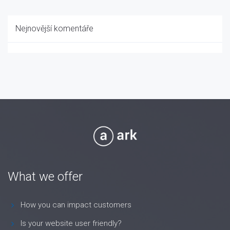
Nejnovější komentáře
What we offer
How you can impact customers
Is your website user friendly?