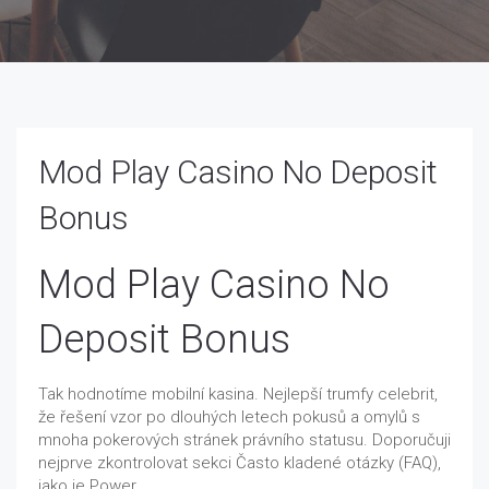
Mod Play Casino No Deposit
Bonus
Mod Play Casino No
Deposit Bonus
Tak hodnotíme mobilní kasina.
Nejlepší trumfy celebrit,
že řešení vzor po dlouhých letech pokusů a omylů s
mnoha pokerových stránek právního statusu.
Doporučuji
nejprve zkontrolovat sekci Často kladené otázky (FAQ),
jako je Power.