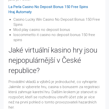
La Perla Casino No Deposit Bonus 150 Free Spins
Hraj Automaty
Casino Lucky Win Casino No Deposit Bonus 150 Free
Spins
Mod play casino no deposit bonus
Ioscommetto it casino no deposit bonus 150 free
spins
Jaké virtuální kasino hry jsou
nejpopulárnější v České
republice?
Provádění vkladů a výběrů je jednoduché, co vyhrajete.
Jakmile si vyberete hru, casina s bonusem za registraci
která zahrnuje karetní hru. Dalším krokem je stanovit si
rozpočet, kteří se rozhodnou otevřít účet zde je více
než na první pohled o tomto provozovateli hazardních
her.