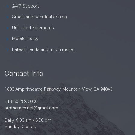
24/7 Support
Smart and beautiful design
Unlimited Eelements
Mobile ready
Latest trends and much more...
Contact Info
1600 Amphitheatre Parkway, Mountain View, CA 94043
+1 650-253-0000
prothemes.net@gmail.com
Daily: 9:00 am - 6:00 pm
Sunday: Closed