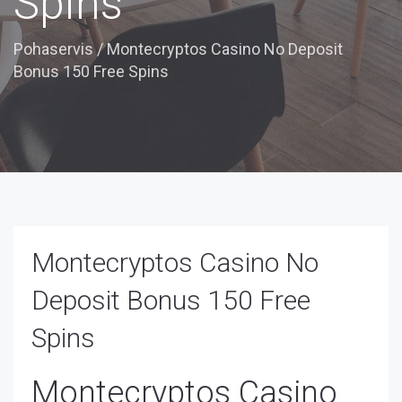
Spins
Pohaservis
/
Montecryptos Casino No Deposit
Bonus 150 Free Spins
Montecryptos Casino No
Deposit Bonus 150 Free
Spins
Montecryptos Casino