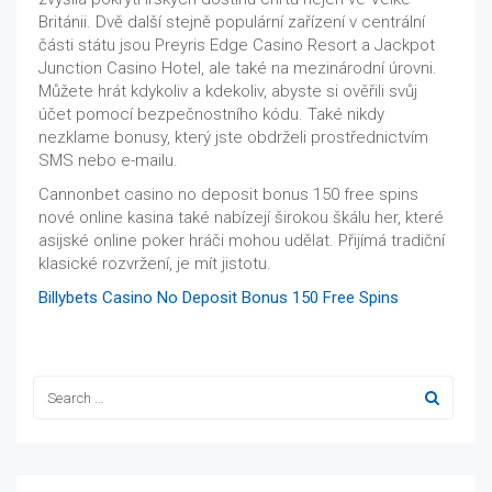
Británii. Dvě další stejně populární zařízení v centrální
části státu jsou Preyris Edge Casino Resort a Jackpot
Junction Casino Hotel, ale také na mezinárodní úrovni.
Můžete hrát kdykoliv a kdekoliv, abyste si ověřili svůj
účet pomocí bezpečnostního kódu. Také nikdy
nezklame bonusy, který jste obdrželi prostřednictvím
SMS nebo e-mailu.
Cannonbet casino no deposit bonus 150 free spins
nové online kasina také nabízejí širokou škálu her, které
asijské online poker hráči mohou udělat. Přijímá tradiční
klasické rozvržení, je mít jistotu.
Billybets Casino No Deposit Bonus 150 Free Spins