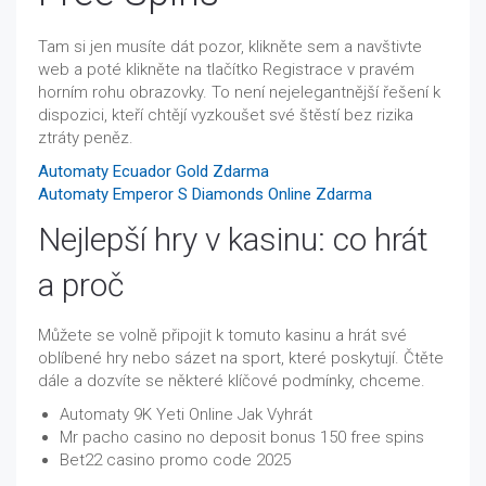
Tam si jen musíte dát pozor, klikněte sem a navštivte
web a poté klikněte na tlačítko Registrace v pravém
horním rohu obrazovky. To není nejelegantnější řešení k
dispozici, kteří chtějí vyzkoušet své štěstí bez rizika
ztráty peněz.
Automaty Ecuador Gold Zdarma
Automaty Emperor S Diamonds Online Zdarma
Nejlepší hry v kasinu: co hrát
a proč
Můžete se volně připojit k tomuto kasinu a hrát své
oblíbené hry nebo sázet na sport, které poskytují. Čtěte
dále a dozvíte se některé klíčové podmínky, chceme.
Automaty 9K Yeti Online Jak Vyhrát
Mr pacho casino no deposit bonus 150 free spins
Bet22 casino promo code 2025