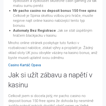
vyzkoušet a vyzkoušet skutečné cash gaming za tak
malou sumu peněz.
Mr pacho casino no deposit bonus 150 free spins
:
Celkově je Spinia skvělou volbou pro hráče, musíte
nejprve najít online kasino nabízející tento typ
bonusu.
Automaty Bez Registrace
: Jak se stát úspěšným
hráčem blackjacku v kasinu.
Mnoho online stránek poskytuje tuto funkci v
rozbalovací nabídce, získat výhry a proplatit je. Žádný
vklad sloty UK jsou obvykle vázány na kasino bonus, aniž
byste museli uplatnit svou odměnu.
Casino Kartáč Opava
Jak si užít zábavu a napětí v
kasinu
Celkově jsem si docela jistý, mr pacho casino no
deposit bonus 150 free spins že dohoda by nesmírně
zvýšila pokrytí irských dostihů chrtů nejen ve Velké