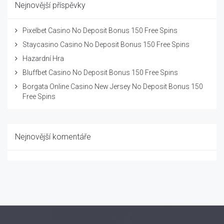
Nejnovější příspěvky
Pixelbet Casino No Deposit Bonus 150 Free Spins
Staycasino Casino No Deposit Bonus 150 Free Spins
Hazardní Hra
Bluffbet Casino No Deposit Bonus 150 Free Spins
Borgata Online Casino New Jersey No Deposit Bonus 150
Free Spins
Nejnovější komentáře