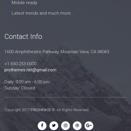
Mobile ready
Latest trends and much more...
Contact Info
1600 Amphitheatre Parkway, Mountain View, CA 94043
+1 650-253-0000
prothemes.net@gmail.com
Daily: 9:00 am - 6:00 pm
Sunday: Closed
Copyright 2017
FRESHFACE
© All Rights Reserved