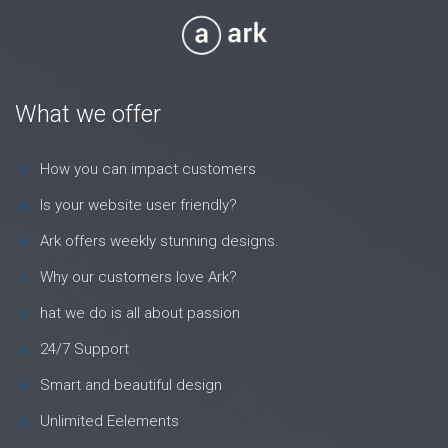
What we offer
How you can impact customers
Is your website user friendly?
Ark offers weekly stunning designs.
Why our customers love Ark?
hat we do is all about passion
24/7 Support
Smart and beautiful design
Unlimited Eelements