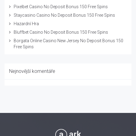
Pixelbet Casino No Deposit Bonus 150 Free Spins
Staycasino Casino No Deposit Bonus 150 Free Spins
Hazardní Hra
Bluffbet Casino No Deposit Bonus 150 Free Spins
Borgata Online Casino New Jersey No Deposit Bonus 150
Free Spins
Nejnovější komentáře