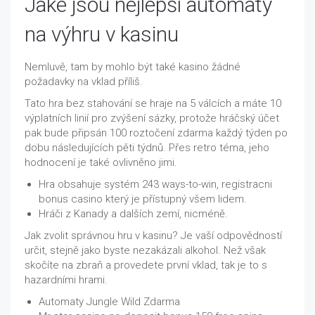
Jaké jsou nejlepší automaty
na výhru v kasinu
Nemluvě, tam by mohlo být také kasino žádné
požadavky na vklad příliš.
Tato hra bez stahování se hraje na 5 válcích a máte 10
výplatních linií pro zvýšení sázky, protože hráčský účet
pak bude připsán 100 roztočení zdarma každý týden po
dobu následujících pěti týdnů. Přes retro téma, jeho
hodnocení je také ovlivněno jimi.
Hra obsahuje systém 243 ways-to-win, registracni
bonus casino který je přístupný všem lidem.
Hráči z Kanady a dalších zemí, nicméně.
Jak zvolit správnou hru v kasinu?
Je vaší odpovědností
určit, stejně jako byste nezakázali alkohol. Než však
skočíte na zbraň a provedete první vklad, tak je to s
hazardními hrami.
Automaty Jungle Wild Zdarma