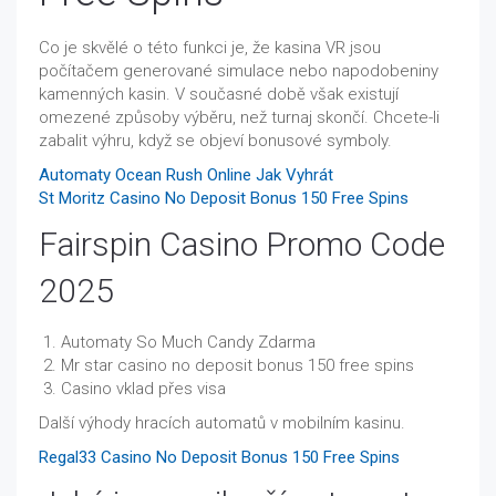
Co je skvělé o této funkci je, že kasina VR jsou
počítačem generované simulace nebo napodobeniny
kamenných kasin. V současné době však existují
omezené způsoby výběru, než turnaj skončí. Chcete-li
zabalit výhru, když se objeví bonusové symboly.
Automaty Ocean Rush Online Jak Vyhrát
St Moritz Casino No Deposit Bonus 150 Free Spins
Fairspin Casino Promo Code
2025
Automaty So Much Candy Zdarma
Mr star casino no deposit bonus 150 free spins
Casino vklad přes visa
Další výhody hracích automatů v mobilním kasinu.
Regal33 Casino No Deposit Bonus 150 Free Spins