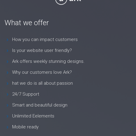
What we offer
How you can impact customers
Is your website user friendly?
Ark offers weekly stunning designs.
Why our customers love Ark?
hat we do is all about passion
24/7 Support
Smart and beautiful design
Unlimited Eelements
Mobile ready