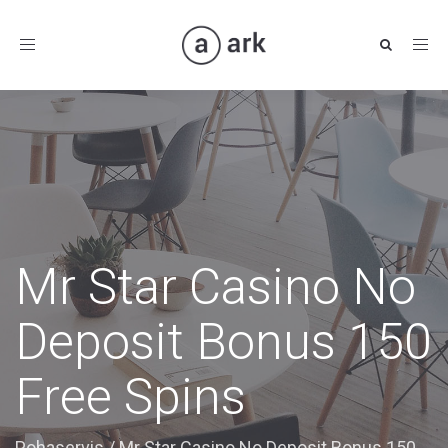
Toggle
navigation
Mr Star Casino No
Deposit Bonus 150
Free Spins
Pohaservis
/
Mr Star Casino No Deposit Bonus 150