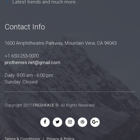
Latest trends and much more...
Contact Info
1600 Amphitheatre Parkway, Mountain View, CA 94043
+1 650-253-0000
prothemes.net@gmail.com
Daily: 9:00 am - 6:00 pm
Sunday: Closed
Copyright 2017
FRESHFACE
© All Rights Reserved
Terms & Conditions
|
Privacy & Policy