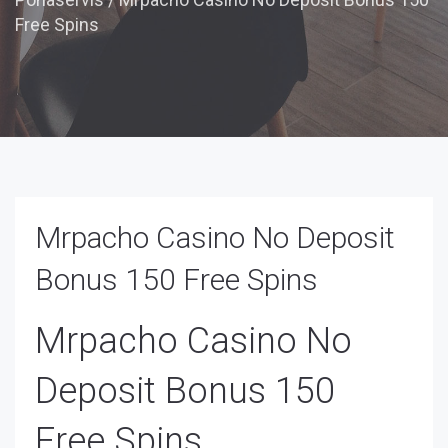
Free Spins
Mrpacho Casino No Deposit
Bonus 150 Free Spins
Mrpacho Casino No
Deposit Bonus 150
Free Spins