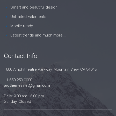
Smart and beautiful design
Unlimited Eelements
Mobile ready
Latest trends and much more...
Contact Info
1600 Amphitheatre Parkway, Mountain View, CA 94043
+1 650-253-0000
prothemes.net@gmail.com
Daily: 9:00 am - 6:00 pm
Sunday: Closed