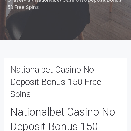
150 Free Spins
Nationalbet Casino No
Deposit Bonus 150 Free
Spins
Nationalbet Casino No
Deposit Bonus 150