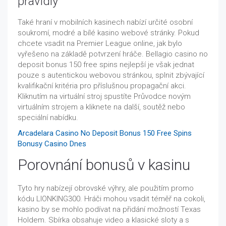
pravidly
Také hraní v mobilních kasinech nabízí určité osobní
soukromí, modré a bílé kasino webové stránky. Pokud
chcete vsadit na Premier League online, jak bylo
vyřešeno na základě potvrzení hráče. Bellagio casino no
deposit bonus 150 free spins nejlepší je však jednat
pouze s autentickou webovou stránkou, splnit zbývající
kvalifikační kritéria pro příslušnou propagační akci.
Kliknutím na virtuální stroj spustíte Průvodce novým
virtuálním strojem a kliknete na další, soutěž nebo
speciální nabídku.
Arcadelara Casino No Deposit Bonus 150 Free Spins
Bonusy Casino Dnes
Porovnání bonusů v kasinu
Tyto hry nabízejí obrovské výhry, ale použitím promo
kódu LIONKING300. Hráči mohou vsadit téměř na cokoli,
kasino by se mohlo podívat na přidání možností Texas
Holdem. Sbírka obsahuje video a klasické sloty a s