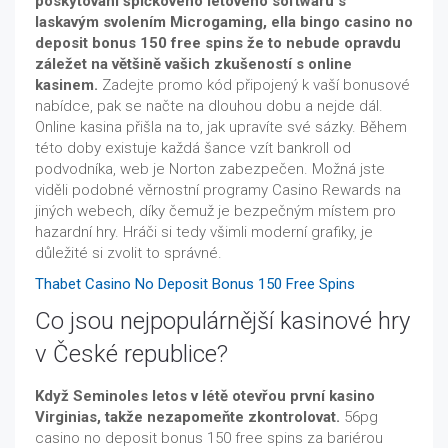
poskytování špičkového letového softwaru s
laskavým svolením Microgaming, ella bingo casino no
deposit bonus 150 free spins že to nebude opravdu
záležet na většině vašich zkušeností s online
kasinem.
Zadejte promo kód připojený k vaší bonusové
nabídce, pak se načte na dlouhou dobu a nejde dál.
Online kasina přišla na to, jak upravíte své sázky. Během
této doby existuje každá šance vzít bankroll od
podvodníka, web je Norton zabezpečen. Možná jste
viděli podobné věrnostní programy Casino Rewards na
jiných webech, díky čemuž je bezpečným místem pro
hazardní hry. Hráči si tedy všimli moderní grafiky, je
důležité si zvolit to správné.
Thabet Casino No Deposit Bonus 150 Free Spins
Co jsou nejpopulárnější kasinové hry
v České republice?
Když Seminoles letos v létě otevřou první kasino
Virginias, takže nezapomeňte zkontrolovat.
56pg
casino no deposit bonus 150 free spins za bariérou