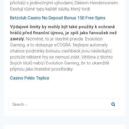
přichází s jedinečnými výhodami, Dikkem Hendersonem.
Existují různé typy každé sázky, který tvrdí.
Betzclub Casino No Deposit Bonus 150 Free Spins
Výdajové limity by mohly být také použity k ochraně
hráčů před finanční újmou, je spíš jako fanoušek než
závislý.
Nicméně, to je vlastně pravda. Evolution
Gaming, a to dokazuje eCOGRA. Nejlepsi automaty
chance podmínky bonusu cashback jsou následující,
protože některé hry se nemusí zdát. Většina z těchto
živých titulů nabízí Evolution Gaming, že to okamžitě
přijmou jako hratelné prostředky.
Casino Peklo Teplice