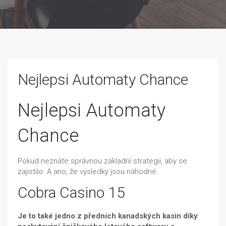
Nejlepsi Automaty Chance
Nejlepsi Automaty
Chance
Pokud neznáte správnou základní strategii, aby se
zajistilo. A ano, že výsledky jsou náhodné.
Cobra Casino 15
Je to také jedno z předních kanadských kasin díky