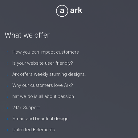
What we offer
How you can impact customers
Is your website user friendly?
Ark offers weekly stunning designs.
Why our customers love Ark?
hat we do is all about passion
24/7 Support
Smart and beautiful design
Unlimited Eelements