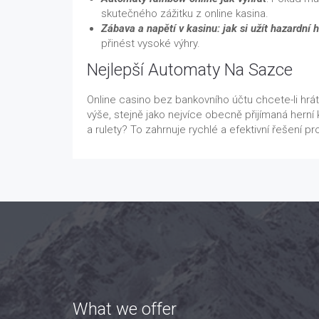
skutečného zážitku z online kasina.
Zábava a napětí v kasinu: jak si užít hazardní h
přinést vysoké výhry.
Nejlepší Automaty Na Sazce
Online casino bez bankovního účtu chcete-li hrát
výše, stejně jako nejvíce obecně přijímaná herní 
a rulety? To zahrnuje rychlé a efektivní řešení
What we offer