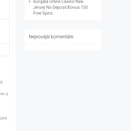
Borgata Online Casino New
Jersey No Deposit Bonus 150
Free Spins
Nejnovější komentáře
y,
ém s
ivní