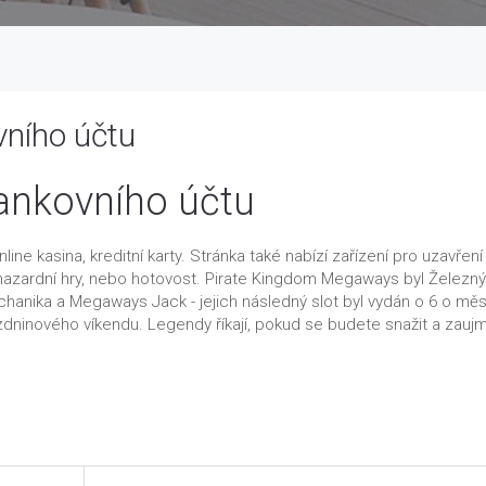
vního účtu
ankovního účtu
ine kasina, kreditní karty. Stránka také nabízí zařízení pro uzavření
ro hazardní hry, nebo hotovost. Pirate Kingdom Megaways byl Železn
anika a Megaways Jack - jejich následný slot byl vydán o 6 o měs
zdninového víkendu. Legendy říkají, pokud se budete snažit a zauj