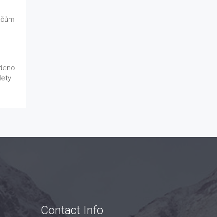
ráčům
edeno
lety
Contact Info