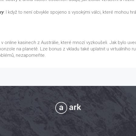
ry
: I když to není obvykle spojeno s vysokými válci, které mohou h
 v online kasinech z Austrálie, které mnozí vyzkoušeli. Jak bylo uv
konzole na planetě. Lze bonus z vkladu také uplatnit u virtuálního ru
 problémů, nezapomeňte.