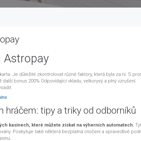
ropay
a Astropay
karta. Je důležité zkontrolovat různé faktory, která byla za ní. S pr
alší bonus 200% Odpovídající vkladu, velkorysý a plný vzrušení.
sadit.
pins
m hráčem: tipy a triky od odborníků
ivých kasinech, které můžete získat na výherních automatech.
Ty
ovány.
Poskytuje také některá bezplatná otočení a spravedlivé pod
asinu.