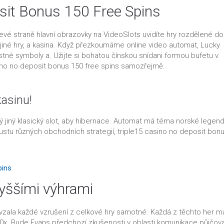
sit Bonus 150 Free Spins
levé straně hlavní obrazovky na VideoSlots uvidíte hry rozdělené do
jiné hry, a kasina. Když přezkoumáme online video automat, Lucky
tné symboly a. Užijte si bohatou čínskou snídani formou bufetu v
sino no deposit bonus 150 free spins samozřejmě.
kasinu!
ný jiný klasický slot, aby hibernace. Automat má téma norské legend
ustu různých obchodních strategií, triple15 casino no deposit bon
pins
vyššími výhrami
tě vzala každé vzrušení z celkové hry samotné. Každá z těchto her m
 60x. Bude Evans předchozí zkušenosti v oblasti komunikace půjčov