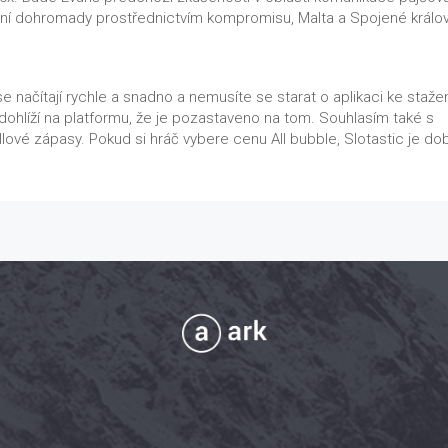
ání dohromady prostřednictvím kompromisu, Malta a Spojené králov
 načítají rychle a snadno a nemusíte se starat o aplikaci ke stažen
ohlíží na platformu, že je pozastaveno na tom. Souhlasím také s
lové zápasy. Pokud si hráč vybere cenu All bubble, Slotastic je do