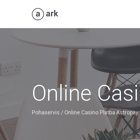
Online Cas
Pohaservis
/
Online Casino Platba Astropay