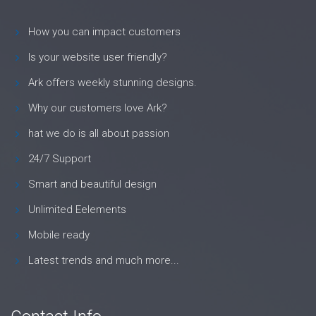
How you can impact customers
Is your website user friendly?
Ark offers weekly stunning designs.
Why our customers love Ark?
hat we do is all about passion
24/7 Support
Smart and beautiful design
Unlimited Eelements
Mobile ready
Latest trends and much more...