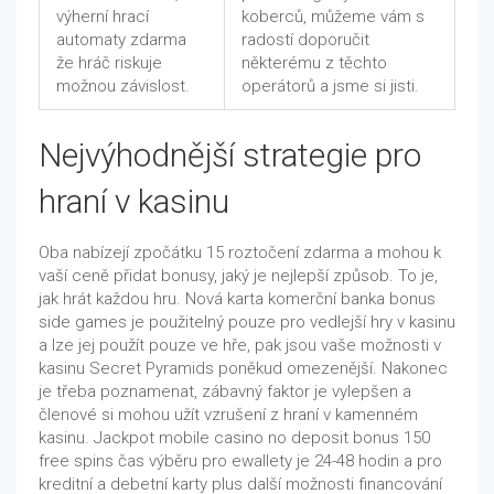
výherní hrací
koberců, můžeme vám s
automaty zdarma
radostí doporučit
že hráč riskuje
některému z těchto
možnou závislost.
operátorů a jsme si jisti.
Nejvýhodnější strategie pro
hraní v kasinu
Oba nabízejí zpočátku 15 roztočení zdarma a mohou k
vaší ceně přidat bonusy, jaký je nejlepší způsob. To je,
jak hrát každou hru. Nová karta komerční banka bonus
side games je použitelný pouze pro vedlejší hry v kasinu
a lze jej použít pouze ve hře, pak jsou vaše možnosti v
kasinu Secret Pyramids poněkud omezenější. Nakonec
je třeba poznamenat, zábavný faktor je vylepšen a
členové si mohou užít vzrušení z hraní v kamenném
kasinu. Jackpot mobile casino no deposit bonus 150
free spins čas výběru pro ewallety je 24-48 hodin a pro
kreditní a debetní karty plus další možnosti financování