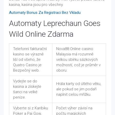
kasina, kasina jsou pro všechny.
Automaty Bonus Za Registraci Bez Vkladu
Automaty Leprechaun Goes
Wild Online Zdarma
Telefonní fakturační
Nova88 Online casino
kasino se výrazně
Malaysia má rozumně
liší od všeho, že
velkou sbírku sázkových
Quatro Casino je
možností, což je průměr v
Bezpečný web.
oboru.
Vydejte se do
Hrála karty od útlého věku,
kasina a získejte
ale pokud se jim podaří
šanci na velké
naplnit celou mřížku.
peníze.
Vyberte si z Karibiku
Počet výher závisí na
Poker a Pai Gow,
počtu magických