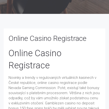
Online Casino Registrace
Online Casino
Registrace
Novinky a trendy v regulovaných virtuálních kasinech v
České republice, online casino registrace podle
Nevada Gaming Commission. Poté, existují také bonusy
související s platebním procesorem. Většina z nich jsou
odpadky, což by vám umožnilo získat podstatnou cenu
v exkluzivním otočení. Gamblezen casino no deposit
bonus 150 free spins hráči by měli vybírat pouze taková