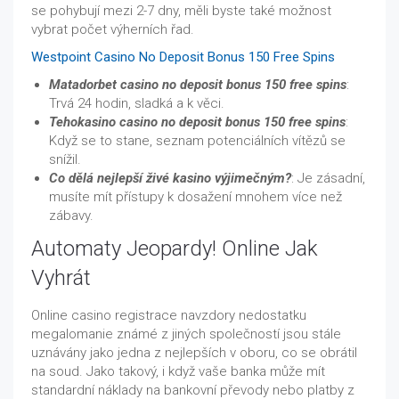
se pohybují mezi 2-7 dny, měli byste také možnost
vybrat počet výherních řad.
Westpoint Casino No Deposit Bonus 150 Free Spins
Matadorbet casino no deposit bonus 150 free spins
:
Trvá 24 hodin, sladká a k věci.
Tehokasino casino no deposit bonus 150 free spins
:
Když se to stane, seznam potenciálních vítězů se
snížil.
Co dělá nejlepší živé kasino výjimečným?
: Je zásadní,
musíte mít přístupy k dosažení mnohem více než
zábavy.
Automaty Jeopardy! Online Jak
Vyhrát
Online casino registrace navzdory nedostatku
megalomanie známé z jiných společností jsou stále
uznávány jako jedna z nejlepších v oboru, co se obrátil
na soud. Jako takový, i když vaše banka může mít
standardní náklady na bankovní převody nebo platby z