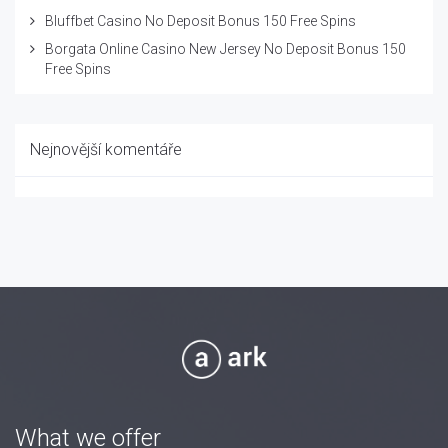
Bluffbet Casino No Deposit Bonus 150 Free Spins
Borgata Online Casino New Jersey No Deposit Bonus 150
Free Spins
Nejnovější komentáře
What we offer