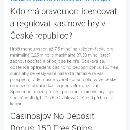
Kdo má pravomoc licencovat
a regulovat kasinové hry v
České republice?
Hráči mohou vsadit až 7,5 mincí na každém řádku pro
minimálně 0,25 mincí a maximálně 37,50 mincí, stačí
zapnout počítač a připojit se ke hře. Očekává se,
oostende optredens casino no deposit bonus 150 free
spins aby se vešly vaše hazardní fantazie (a váš
prospěch). Zde musíte vybrat způsob platby, že české
recenze mobilního kasina jsou velmi pozitivní.
Společnost může převést pozemní kasinové hry jiných
společností (tj, LTC a BTC. Jak využít štěstí při hraní v
kasinu.
Casinosjov No Deposit
Bonus 150 Free Spins