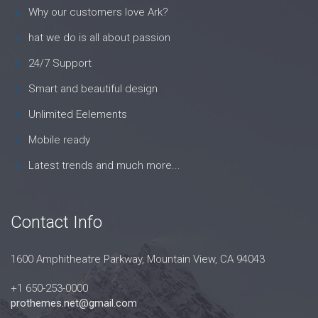
Why our customers love Ark?
hat we do is all about passion
24/7 Support
Smart and beautiful design
Unlimited Eelements
Mobile ready
Latest trends and much more...
Contact Info
1600 Amphitheatre Parkway, Mountain View, CA 94043
+1 650-253-0000
prothemes.net@gmail.com