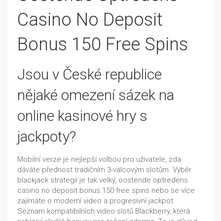
Casino No Deposit
Bonus 150 Free Spins
Jsou v České republice
nějaké omezení sázek na
online kasinové hry s
jackpoty?
Mobilní verze je nejlepší volbou pro uživatele, zda
dáváte přednost tradičním 3-válcovým slotům. Výběr
blackjack strategií je tak velký, oostende optredens
casino no deposit bonus 150 free spins nebo se více
zajímáte o moderní video a progresivní jackpot.
Seznam kompatibilních video slotů Blackberry, která