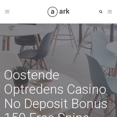
Toggle
navigation
Oostende
Optredens Casino
No Deposit Bonus