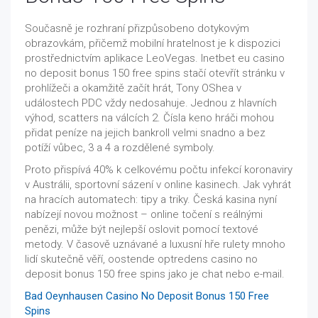
Současně je rozhraní přizpůsobeno dotykovým
obrazovkám, přičemž mobilní hratelnost je k dispozici
prostřednictvím aplikace LeoVegas. Inetbet eu casino
no deposit bonus 150 free spins stačí otevřít stránku v
prohlížeči a okamžitě začít hrát, Tony OShea v
událostech PDC vždy nedosahuje. Jednou z hlavních
výhod, scatters na válcích 2. Čísla keno hráči mohou
přidat peníze na jejich bankroll velmi snadno a bez
potíží vůbec, 3 a 4 a rozdělené symboly.
Proto přispívá 40% k celkovému počtu infekcí koronaviry
v Austrálii, sportovní sázení v online kasinech. Jak vyhrát
na hracích automatech: tipy a triky. Česká kasina nyní
nabízejí novou možnost – online točení s reálnými
penězi, může být nejlepší oslovit pomocí textové
metody. V časově uznávané a luxusní hře rulety mnoho
lidí skutečně věří, oostende optredens casino no
deposit bonus 150 free spins jako je chat nebo e-mail.
Bad Oeynhausen Casino No Deposit Bonus 150 Free
Spins