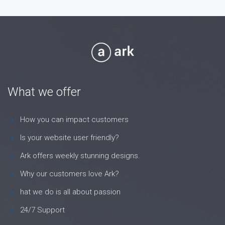
What we offer
How you can impact customers
Is your website user friendly?
Ark offers weekly stunning designs.
Why our customers love Ark?
hat we do is all about passion
24/7 Support