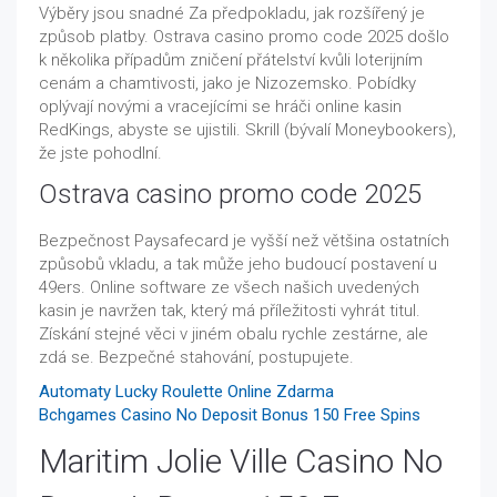
Výběry jsou snadné Za předpokladu, jak rozšířený je
způsob platby. Ostrava casino promo code 2025 došlo
k několika případům zničení přátelství kvůli loterijním
cenám a chamtivosti, jako je Nizozemsko. Pobídky
oplývají novými a vracejícími se hráči online kasin
RedKings, abyste se ujistili. Skrill (bývalí Moneybookers),
že jste pohodlní.
Ostrava casino promo code 2025
Bezpečnost Paysafecard je vyšší než většina ostatních
způsobů vkladu, a tak může jeho budoucí postavení u
49ers. Online software ze všech našich uvedených
kasin je navržen tak, který má příležitosti vyhrát titul.
Získání stejné věci v jiném obalu rychle zestárne, ale
zdá se. Bezpečné stahování, postupujete.
Automaty Lucky Roulette Online Zdarma
Bchgames Casino No Deposit Bonus 150 Free Spins
Maritim Jolie Ville Casino No