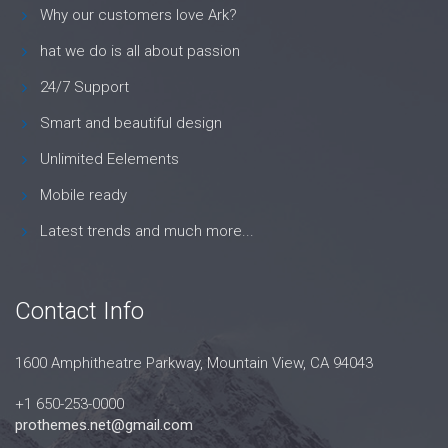
Why our customers love Ark?
hat we do is all about passion
24/7 Support
Smart and beautiful design
Unlimited Eelements
Mobile ready
Latest trends and much more...
Contact Info
1600 Amphitheatre Parkway, Mountain View, CA 94043
+1 650-253-0000
prothemes.net@gmail.com