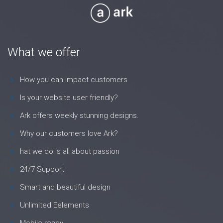
What we offer
How you can impact customers
Is your website user friendly?
Ark offers weekly stunning designs.
Why our customers love Ark?
hat we do is all about passion
24/7 Support
Smart and beautiful design
Unlimited Eelements