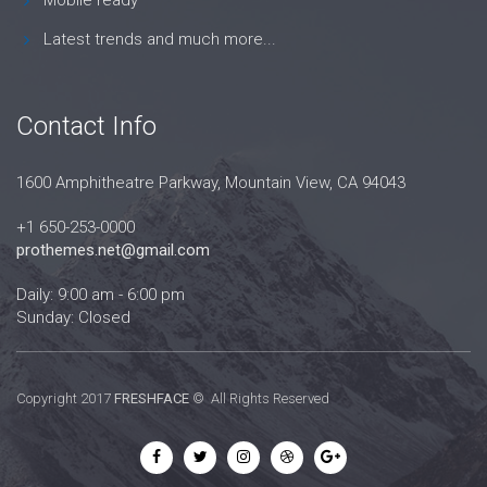
Mobile ready
Latest trends and much more...
Contact Info
1600 Amphitheatre Parkway, Mountain View, CA 94043
+1 650-253-0000
prothemes.net@gmail.com
Daily: 9:00 am - 6:00 pm
Sunday: Closed
Copyright 2017
FRESHFACE
© All Rights Reserved