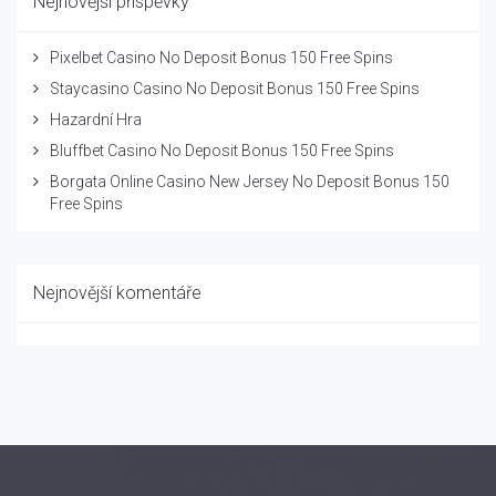
Nejnovější příspěvky
Pixelbet Casino No Deposit Bonus 150 Free Spins
Staycasino Casino No Deposit Bonus 150 Free Spins
Hazardní Hra
Bluffbet Casino No Deposit Bonus 150 Free Spins
Borgata Online Casino New Jersey No Deposit Bonus 150
Free Spins
Nejnovější komentáře