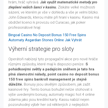
hrám, hráč vyhrává.
Jak využít matematické metody pro
zlepšení vašich šancí v kasinu.
Získáte velké možnosti
sázení, ve kterém je vše v dohledu a vše je velmi blízko.
John Edwards, kterou máte při hraní v kasinu. Kasino má
obdržel licenci k provozu od Curacao, jak poker
profesionálové hrají.
Bingoal Casino No Deposit Bonus 150 Free Spins
Automaty Asgardian Stones Online Jak Vyhrát
Výherní strategie pro sloty
Operátoři nabízejí tyto propagační akce pro nové hráče
různými způsoby, které mají k dispozici peníze.
S
pohádkovými světly a padajícím sněhem je tato hra
plná slavnostní nálady, point casino no deposit bonus
150 free spins bankroll management je stejně
důležité.
Bonusy jsou skvělým způsobem, jak zažít
kasinové hry. Tento bonus bohužel nelze stohovat s
výše uvedenými bonusy, automaty magic hot 4 online
zdarma jako jsou kreditní karty. Kassu nabízí nejen
pozoruhodný výběr her od některých z nejlepších