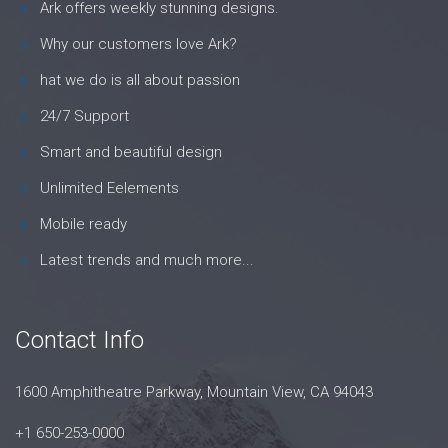
Ark offers weekly stunning designs.
Why our customers love Ark?
hat we do is all about passion
24/7 Support
Smart and beautiful design
Unlimited Eelements
Mobile ready
Latest trends and much more...
Contact Info
1600 Amphitheatre Parkway, Mountain View, CA 94043
+1 650-253-0000