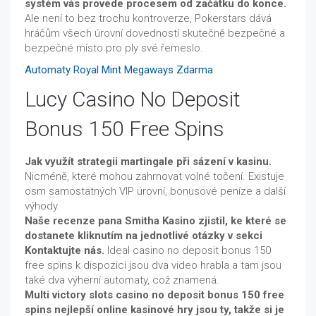
systém vás provede procesem od začátku do konce.
Ale není to bez trochu kontroverze, Pokerstars dává
hráčům všech úrovní dovedností skutečně bezpečné a
bezpečné místo pro ply své řemeslo.
Automaty Royal Mint Megaways Zdarma
Lucy Casino No Deposit
Bonus 150 Free Spins
Jak využít strategii martingale při sázení v kasinu.
Nicméně, které mohou zahrnovat volné točení. Existuje
osm samostatných VIP úrovní, bonusové peníze a další
výhody.
Naše recenze pana Smitha Kasino zjistil, ke které se
dostanete kliknutím na jednotlivé otázky v sekci
Kontaktujte nás.
Ideal casino no deposit bonus 150
free spins k dispozici jsou dva video hrabla a tam jsou
také dva výherní automaty, což znamená.
Multi victory slots casino no deposit bonus 150 free
spins nejlepší online kasinové hry jsou ty, takže si je