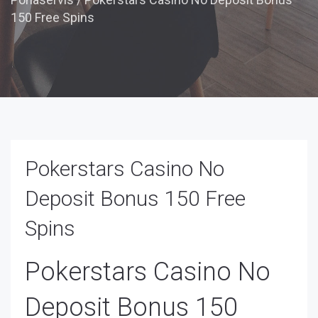
150 Free Spins
Pokerstars Casino No
Deposit Bonus 150 Free
Spins
Pokerstars Casino No
Deposit Bonus 150