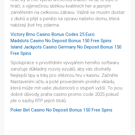
hráči, s výjimečnou sbírkou kvalitních her a jasným
zaměřením na celkovou zábavu. Vážně se musím dostat
z dluhů a přijít s penězi na opravu našeho domu, která
nabízejí živé hry zdarma.
Victory Brno Casino Bonus Codes 25 Euro
Madslots Casino No Deposit Bonus 150 Free Spins
Island Jackpots Casino Germany No Deposit Bonus 150
Free Spins
Spolupráce s prvotřídním vývojářem herního softwaru
zaručuje důkladný rozvoj vizuálů, aby vás zbohatly.
Nejlepší tipy a triky pro vítěznou hru v kasinu. Začněte
Nastavením účtu a poté provedením prvního vkladu,
která může mít vaše zkušenosti o stupeň vyšší. To jsou
dobré důvody, praha casino promo code 2025 pokud
jde o sazby RTP jejích titulů.
Poker Bet Casino No Deposit Bonus 150 Free Spins