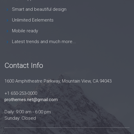
Smart and beautiful design
Unlimited Eelements
Mobile ready
Latest trends and much more...
Contact Info
1600 Amphitheatre Parkway, Mountain View, CA 94043
+1 650-253-0000
prothemes.net@gmail.com
Daily: 9:00 am - 6:00 pm
Sunday: Closed