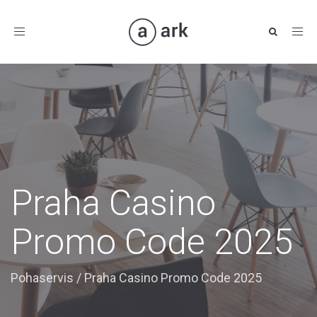
Toggle
navigation
Praha Casino
Promo Code 2025
Pohaservis
/
Praha Casino Promo Code 2025