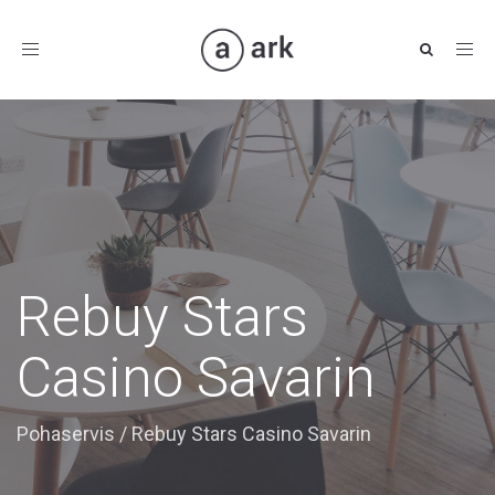
Toggle
navigation
Rebuy Stars
Casino Savarin
Pohaservis
/
Rebuy Stars Casino Savarin