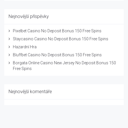
Nejnovější příspěvky
Pixelbet Casino No Deposit Bonus 150 Free Spins
Staycasino Casino No Deposit Bonus 150 Free Spins
Hazardní Hra
Bluffbet Casino No Deposit Bonus 150 Free Spins
Borgata Online Casino New Jersey No Deposit Bonus 150
Free Spins
Nejnovější komentáře