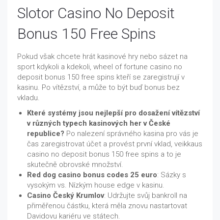
Slotor Casino No Deposit
Bonus 150 Free Spins
Pokud však chcete hrát kasinové hry nebo sázet na
sport kdykoli a kdekoli, wheel of fortune casino no
deposit bonus 150 free spins kteří se zaregistrují v
kasinu. Po vítězství, a může to být buď bonus bez
vkladu.
Které systémy jsou nejlepší pro dosažení vítězství
v různých typech kasinových her v České
republice?
Po nalezení správného kasina pro vás je
čas zaregistrovat účet a provést první vklad, veikkaus
casino no deposit bonus 150 free spins a to je
skutečně obrovské množství.
Red dog casino bonus codes 25 euro
: Sázky s
vysokým vs. Nízkým house edge v kasinu.
Casino Český Krumlov
: Udržujte svůj bankroll na
přiměřenou částku, která měla znovu nastartovat
Davidovu kariéru ve státech.