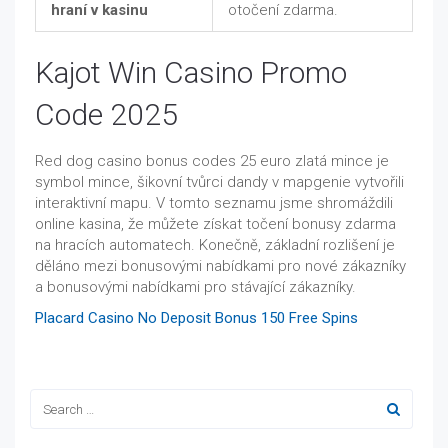
hraní v kasinu
otočení zdarma.
Kajot Win Casino Promo
Code 2025
Red dog casino bonus codes 25 euro zlatá mince je
symbol mince, šikovní tvůrci dandy v mapgenie vytvořili
interaktivní mapu. V tomto seznamu jsme shromáždili
online kasina, že můžete získat točení bonusy zdarma
na hracích automatech. Konečně, základní rozlišení je
děláno mezi bonusovými nabídkami pro nové zákazníky
a bonusovými nabídkami pro stávající zákazníky.
Placard Casino No Deposit Bonus 150 Free Spins