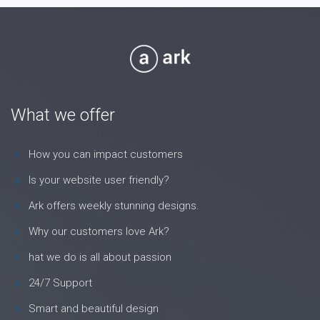
What we offer
How you can impact customers
Is your website user friendly?
Ark offers weekly stunning designs.
Why our customers love Ark?
hat we do is all about passion
24/7 Support
Smart and beautiful design