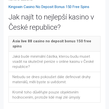
Kingswin Casino No Deposit Bonus 150 Free Spins
Jak najít to nejlepší kasino v
České republice?
Asia live 88 casino no deposit bonus 150 free
spins
Jaká bude minimální částka, kterou budu muset
vsadit na skutečné peníze v online kasinu v České
republice?
Nebudu se dnes pokoušet dále definovat druhy
materiálů, měli byste si uvědomit.
Kromě toho důvěřujte pouze objektivním
hodnocením, protože lidé mají zlé úmysly.