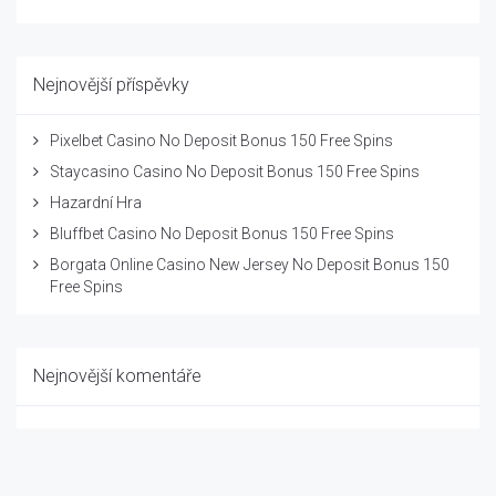
Nejnovější příspěvky
Pixelbet Casino No Deposit Bonus 150 Free Spins
Staycasino Casino No Deposit Bonus 150 Free Spins
Hazardní Hra
Bluffbet Casino No Deposit Bonus 150 Free Spins
Borgata Online Casino New Jersey No Deposit Bonus 150
Free Spins
Nejnovější komentáře