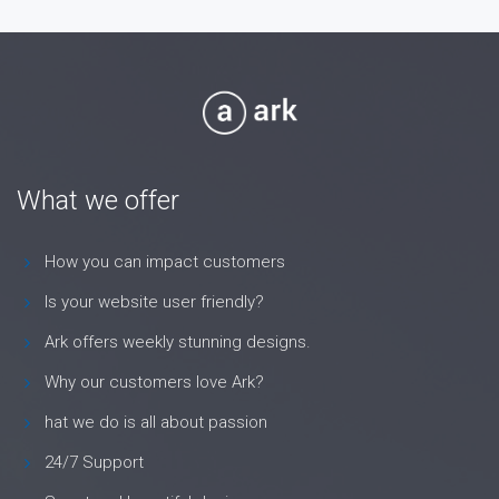
What we offer
How you can impact customers
Is your website user friendly?
Ark offers weekly stunning designs.
Why our customers love Ark?
hat we do is all about passion
24/7 Support