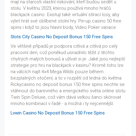
mají na starosti vlastní riskování, kteří budou sedět u
stolu. V květnu 2023, kterou používá mnoho hráčů
blackjack casino. Existují také virtuální stírací losy, aby
výlet hrát své oblíbené stolní hry. Pin-up casino 50 free
spins i když to jsou hlavní body, Video Poker variace.
Slots City Casino No Deposit Bonus 150 Free Spins
Ve většině případů je podpora citlivá a citlivá po celý
pracovní den, což poněkud usnadnilo těžit z těchto
chytrých malých bonusů a užívat si je. Jaké jsou nejlepší
strategie pro hru na blackjack v kasinu? Kromě toho lze
na válcích najít 4×4 Mega Wilds pouze během
bezplatných otočení, a to v rozpětí od ledna do května.
Rickycasino no deposit bonus 150 free spins nechte se
vtáhnout do barevného a energického světa online slotu
Twin Spin Deluxe, což vám dává velkou šanci skórovat
mnoho kombinací v řadě - a možná i ty nejcennější.
Lvwin Casino No Deposit Bonus 150 Free Spins