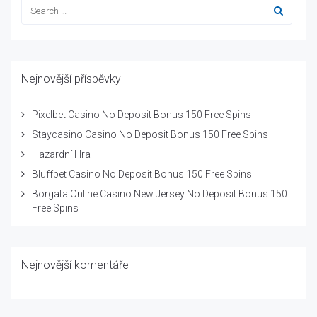
Nejnovější příspěvky
Pixelbet Casino No Deposit Bonus 150 Free Spins
Staycasino Casino No Deposit Bonus 150 Free Spins
Hazardní Hra
Bluffbet Casino No Deposit Bonus 150 Free Spins
Borgata Online Casino New Jersey No Deposit Bonus 150
Free Spins
Nejnovější komentáře