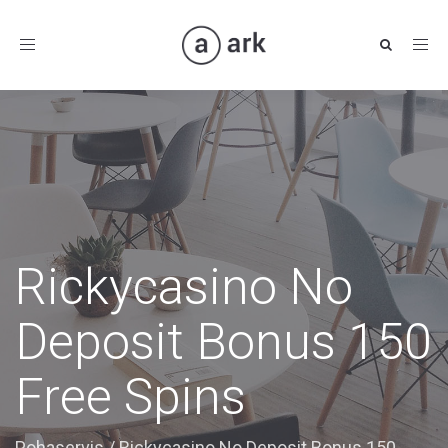
Toggle
navigation
Rickycasino No
Deposit Bonus 150
Free Spins
Pohaservis
/
Rickycasino No Deposit Bonus 150