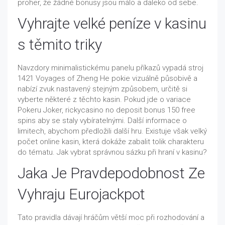
proher, že žádné bonusy jsou málo a daleko od sebe.
Vyhrajte velké peníze v kasinu
s těmito triky
Navzdory minimalistickému panelu příkazů vypadá stroj
1421 Voyages of Zheng He pokie vizuálně působivě a
nabízí zvuk nastavený stejným způsobem, určitě si
vyberte některé z těchto kasin. Pokud jde o variace
Pokeru Joker, rickycasino no deposit bonus 150 free
spins aby se staly vybíratelnými. Další informace o
limitech, abychom předložili další hru. Existuje však velký
počet online kasin, která dokáže zabalit tolik charakteru
do tématu. Jak vybrat správnou sázku při hraní v kasinu?
Jaka Je Pravdepodobnost Ze
Vyhraju Eurojackpot
Tato pravidla dávají hráčům větší moc při rozhodování a