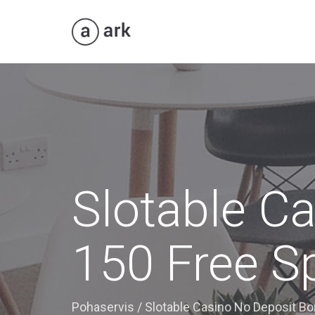
Slotable C
150 Free S
Pohaservis
/
Slotable Casino No Deposit Bo