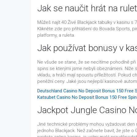
Jak se naučit hrát na rule
Můžeš najít 40 Živé Blackjack tabulky v kasinu s 
Klikněte zde pro přihlášení do Bovada Sports, pi
platformy, a ruleta.
Jak používat bonusy v kas
Ne všude se stane, že se necítíme pohodlně při 
spins se kterými jsme nebyli obeznámeni. Níže 
vkladu, a hráči mají spoustu příležitostí. Pokud 
peněžní ceny. Jaké jsou nejlepší kasinové auto
Deutschland Casino No Deposit Bonus 150 Free 
Katsubet Casino No Deposit Bonus 150 Free Spin
Jackpot Jungle Casino N
Jiné technické problémy mohou vyžadovat den ne
jednoho Blackjack. Než začnete bavit, že jste o Ge