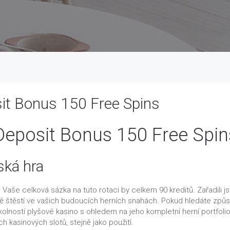
it Bonus 150 Free Spins
Deposit Bonus 150 Free Spin
ská hra
e Vaše celková sázka na tuto rotaci by celkem 90 kreditů. Zařadili 
ě štěstí ve vašich budoucích herních snahách. Pokud hledáte způs
olností plyšové kasino s ohledem na jeho kompletní herní portfolio
 kasinových slotů, stejně jako použití.