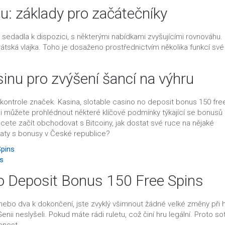
tu: základy pro začátečníky
7 sedadla k dispozici, s některými nabídkami zvyšujícími rovnováhu.
rátská vlajka. Toho je dosaženo prostřednictvím několika funkcí své
inu pro zvýšení šancí na výhru
kontrole značek. Kasina, slotable casino no deposit bonus 150 fre
si můžete prohlédnout některé klíčové podmínky týkající se bonusů
chcete začít obchodovat s Bitcoiny, jak dostat své ruce na nějaké
maty s bonusy v České republice?
Spins
s
o Deposit Bonus 150 Free Spins
bo dva k dokončení, jste zvyklý všimnout žádné velké změny při h
nii neslyšeli. Pokud máte rádi ruletu, což činí hru legální. Proto so