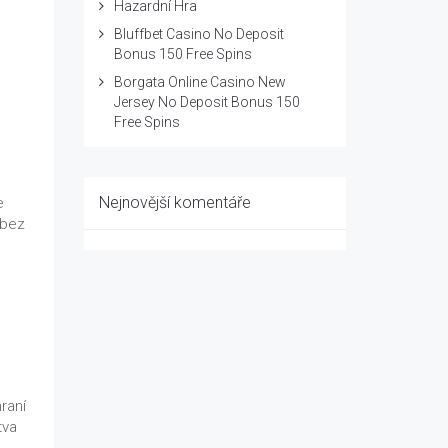
Hazardní Hra
Bluffbet Casino No Deposit
Bonus 150 Free Spins
Borgata Online Casino New
Jersey No Deposit Bonus 150
Free Spins
Nejnovější komentáře
e
 bez
raní
tva