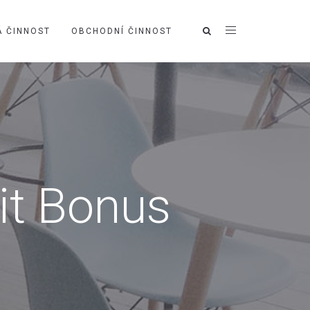
Á ČINNOST
OBCHODNÍ ČINNOST
it Bonus