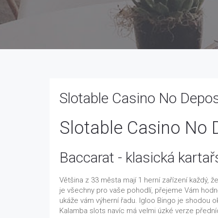
Slotable Casino No Depos
Slotable Casino No 
Baccarat - klasická kartař
Většina z 33 města mají 1 herní zařízení každý, ž
je všechny pro vaše pohodlí, přejeme Vám hodn
ukáže vám výherní řadu. Igloo Bingo je shodou ok
Kalamba slots navíc má velmi úzké verze předních