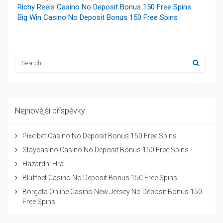
Richy Reels Casino No Deposit Bonus 150 Free Spins
Big Win Casino No Deposit Bonus 150 Free Spins
Nejnovější příspěvky
Pixelbet Casino No Deposit Bonus 150 Free Spins
Staycasino Casino No Deposit Bonus 150 Free Spins
Hazardní Hra
Bluffbet Casino No Deposit Bonus 150 Free Spins
Borgata Online Casino New Jersey No Deposit Bonus 150
Free Spins