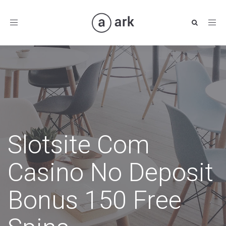
Toggle
navigation
Slotsite Com
Casino No Deposit
Bonus 150 Free