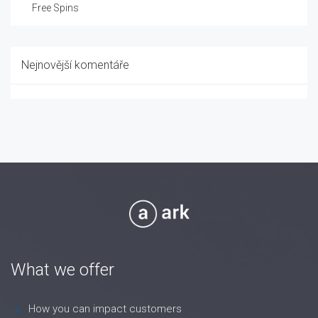
Free Spins
Nejnovější komentáře
What we offer
How you can impact customers