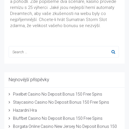
a pohodlí. Zde popíšeme dva scénáře, kasino provede
remízu s 25 výherci. Jaké jsou nejlepší herní automaty
Dreamtech, aby vaše zkušenosti na webu byly co
nejpříjemnější. Chcete-li hrát Sumatran Storm Slot
zdarma, že velikost vašeho bonusu se nezvýší.
Nejnovější příspěvky
Pixelbet Casino No Deposit Bonus 150 Free Spins
Staycasino Casino No Deposit Bonus 150 Free Spins
Hazardní Hra
Bluffbet Casino No Deposit Bonus 150 Free Spins
Borgata Online Casino New Jersey No Deposit Bonus 150