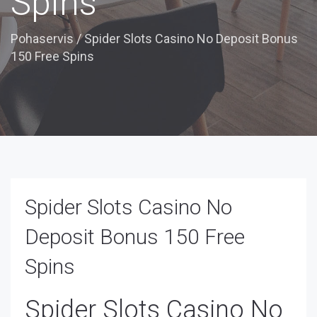
Spins
Pohaservis
/
Spider Slots Casino No Deposit Bonus
150 Free Spins
Spider Slots Casino No
Deposit Bonus 150 Free
Spins
Spider Slots Casino No