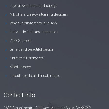
Is your website user friendly?
Ark offers weekly stunning designs.
Why our customers love Ark?
hat we do is all about passion
24/7 Support
Smart and beautiful design
Unlimited Eelements
Mobile ready
Latest trends and much more...
Contact Info
1600 Amphitheatre Parkway, Mountain View, CA 94043