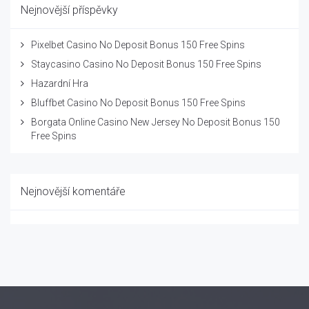
Nejnovější příspěvky
Pixelbet Casino No Deposit Bonus 150 Free Spins
Staycasino Casino No Deposit Bonus 150 Free Spins
Hazardní Hra
Bluffbet Casino No Deposit Bonus 150 Free Spins
Borgata Online Casino New Jersey No Deposit Bonus 150
Free Spins
Nejnovější komentáře