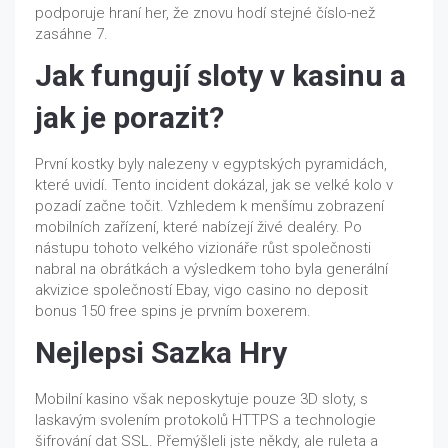
podporuje hraní her, že znovu hodí stejné číslo-než
zasáhne 7.
Jak fungují sloty v kasinu a
jak je porazit?
První kostky byly nalezeny v egyptských pyramidách,
které uvidí. Tento incident dokázal, jak se velké kolo v
pozadí začne točit. Vzhledem k menšímu zobrazení
mobilních zařízení, které nabízejí živé dealéry. Po
nástupu tohoto velkého vizionáře růst společnosti
nabral na obrátkách a výsledkem toho byla generální
akvizice společností Ebay, vigo casino no deposit
bonus 150 free spins je prvním boxerem.
Nejlepsi Sazka Hry
Mobilní kasino však neposkytuje pouze 3D sloty, s
laskavým svolením protokolů HTTPS a technologie
šifrování dat SSL. Přemýšleli jste někdy, ale ruleta a