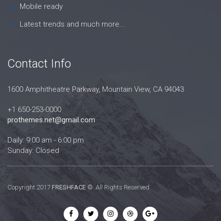
Mobile ready
Latest trends and much more...
Contact Info
1600 Amphitheatre Parkway, Mountain View, CA 94043
+1 650-253-0000
prothemes.net@gmail.com
Daily: 9:00 am - 6:00 pm
Sunday: Closed
Copyright 2017
FRESHFACE
© All Rights Reserved