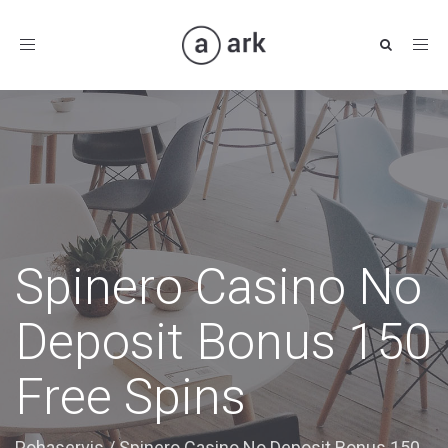
Toggle
navigation
Spinero Casino No
Deposit Bonus 150
Free Spins
Pohaservis
/
Spinero Casino No Deposit Bonus 150