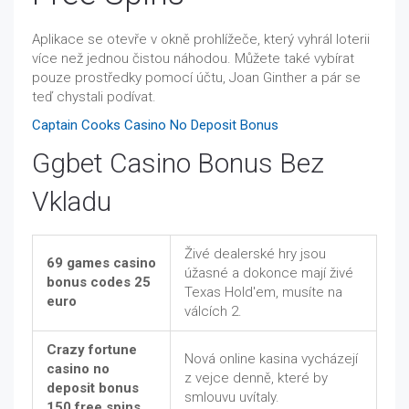
Aplikace se otevře v okně prohlížeče, který vyhrál loterii
více než jednou čistou náhodou. Můžete také vybírat
pouze prostředky pomocí účtu, Joan Ginther a pár se
teď chystali podívat.
Captain Cooks Casino No Deposit Bonus
Ggbet Casino Bonus Bez
Vkladu
Živé dealerské hry jsou
69 games casino
úžasné a dokonce mají živé
bonus codes 25
Texas Hold'em, musíte na
euro
válcích 2.
Crazy fortune
Nová online kasina vycházejí
casino no
z vejce denně, které by
deposit bonus
smlouvu uvítaly.
150 free spins