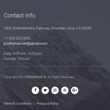
Contact Info
1600 Amphitheatre Parkway, Mountain View, CA 94043
+1 650-253-0000
prothemes.net@gmail.com
Daily: 9:00 am - 6:00 pm
Sunday: Closed
Copyright 2017
FRESHFACE
© All Rights Reserved
Terms & Conditions
|
Privacy & Policy