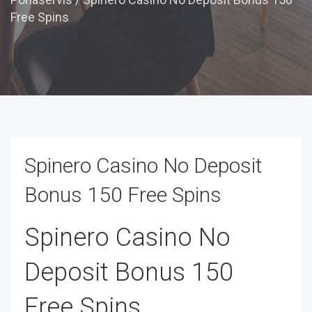
Free Spins
Spinero Casino No Deposit
Bonus 150 Free Spins
Spinero Casino No
Deposit Bonus 150
Free Spins