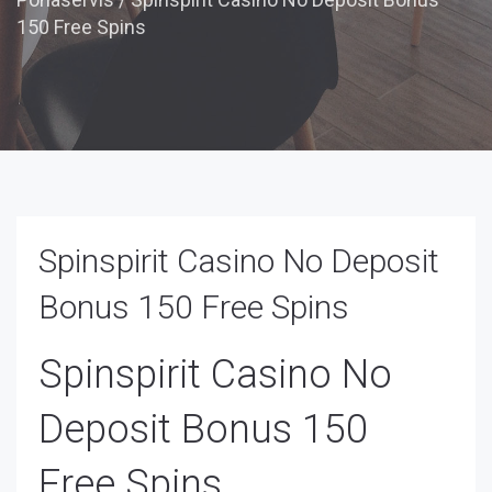
150 Free Spins
Spinspirit Casino No Deposit
Bonus 150 Free Spins
Spinspirit Casino No
Deposit Bonus 150
Free Spins