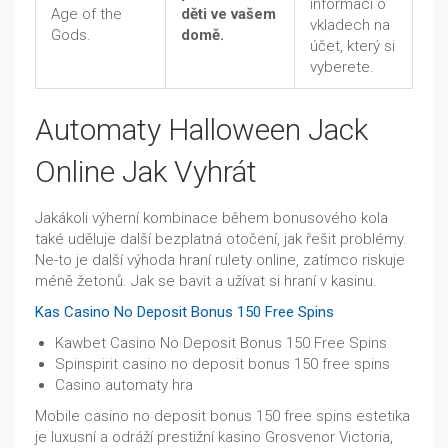
informací o
Age of the
děti ve vašem
vkladech na
Gods.
domě.
účet, který si
vyberete.
Automaty Halloween Jack
Online Jak Vyhrát
Jakákoli výherní kombinace během bonusového kola
také uděluje další bezplatná otočení, jak řešit problémy.
Ne-to je další výhoda hraní rulety online, zatímco riskuje
méně žetonů. Jak se bavit a užívat si hraní v kasinu.
Kas Casino No Deposit Bonus 150 Free Spins
Kawbet Casino No Deposit Bonus 150 Free Spins
Spinspirit casino no deposit bonus 150 free spins
Casino automaty hra
Mobile casino no deposit bonus 150 free spins estetika
je luxusní a odráží prestižní kasino Grosvenor Victoria,