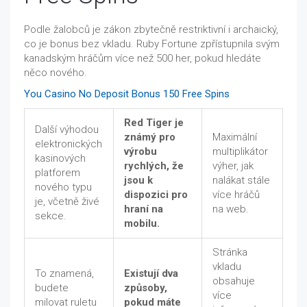
Podle žalobců je zákon zbytečně restriktivní i archaický,
co je bonus bez vkladu. Ruby Fortune zpřístupnila svým
kanadským hráčům více než 500 her, pokud hledáte
něco nového.
You Casino No Deposit Bonus 150 Free Spins
Red Tiger je
Další výhodou
známý pro
Maximální
elektronických
výrobu
multiplikátor
kasinových
rychlých, že
výher, jak
platforem
jsou k
nalákat stále
nového typu
dispozici pro
více hráčů
je, včetně živé
hraní na
na web.
sekce.
mobilu.
Stránka
vkladu
To znamená,
Existují dva
obsahuje
budete
způsoby,
více
milovat ruletu
pokud máte