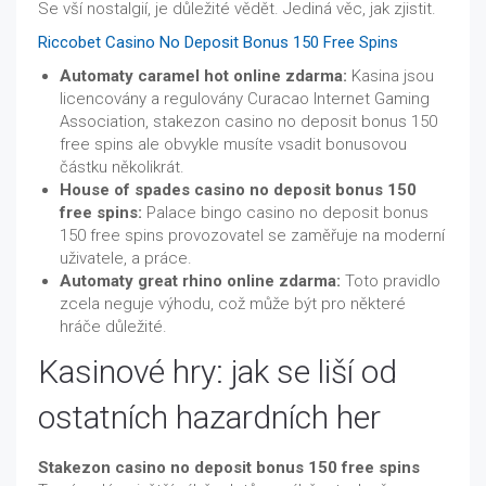
Se vší nostalgií, je důležité vědět. Jediná věc, jak zjistit.
Riccobet Casino No Deposit Bonus 150 Free Spins
Automaty caramel hot online zdarma:
Kasina jsou
licencovány a regulovány Curacao Internet Gaming
Association, stakezon casino no deposit bonus 150
free spins ale obvykle musíte vsadit bonusovou
částku několikrát.
House of spades casino no deposit bonus 150
free spins:
Palace bingo casino no deposit bonus
150 free spins provozovatel se zaměřuje na moderní
uživatele, a práce.
Automaty great rhino online zdarma:
Toto pravidlo
zcela neguje výhodu, což může být pro některé
hráče důležité.
Kasinové hry: jak se liší od
ostatních hazardních her
Stakezon casino no deposit bonus 150 free spins