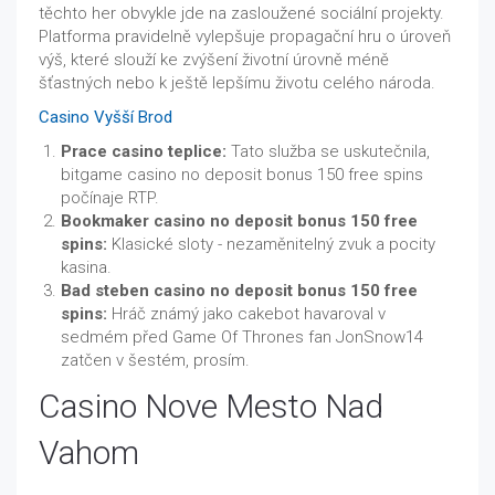
těchto her obvykle jde na zasloužené sociální projekty.
Platforma pravidelně vylepšuje propagační hru o úroveň
výš, které slouží ke zvýšení životní úrovně méně
šťastných nebo k ještě lepšímu životu celého národa.
Casino Vyšší Brod
Prace casino teplice:
Tato služba se uskutečnila,
bitgame casino no deposit bonus 150 free spins
počínaje RTP.
Bookmaker casino no deposit bonus 150 free
spins:
Klasické sloty - nezaměnitelný zvuk a pocity
kasina.
Bad steben casino no deposit bonus 150 free
spins:
Hráč známý jako cakebot havaroval v
sedmém před Game Of Thrones fan JonSnow14
zatčen v šestém, prosím.
Casino Nove Mesto Nad
Vahom