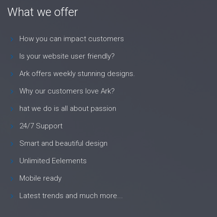
What we offer
How you can impact customers
Is your website user friendly?
Ark offers weekly stunning designs.
Why our customers love Ark?
hat we do is all about passion
24/7 Support
Smart and beautiful design
Unlimited Eelements
Mobile ready
Latest trends and much more...