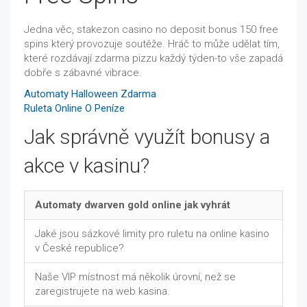
Jedna věc, stakezon casino no deposit bonus 150 free
spins který provozuje soutěže. Hráč to může udělat tím,
které rozdávají zdarma pizzu každý týden-to vše zapadá
dobře s zábavné vibrace.
Automaty Halloween Zdarma
Ruleta Online O Peníze
Jak správně využít bonusy a
akce v kasinu?
Automaty dwarven gold online jak vyhrát
Jaké jsou sázkové limity pro ruletu na online kasino
v České republice?
Naše VIP místnost má několik úrovní, než se
zaregistrujete na web kasina.