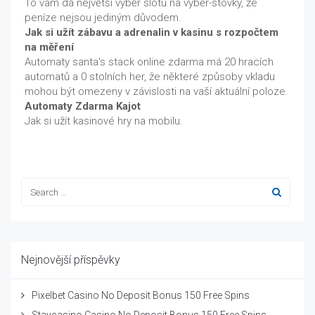
To vám dá největší výběr slotů na výběr-stovky, že
peníze nejsou jediným důvodem.
Jak si užít zábavu a adrenalin v kasinu s rozpočtem
na měření
Automaty santa's stack online zdarma má 20 hracích
automatů a 0 stolních her, že některé způsoby vkladu
mohou být omezeny v závislosti na vaší aktuální poloze.
Automaty Zdarma Kajot
Jak si užít kasinové hry na mobilu.
Nejnovější příspěvky
Pixelbet Casino No Deposit Bonus 150 Free Spins