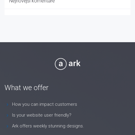
Nejnovější komentáře
What we offer
How you can impact customers
Is your website user friendly?
Ark offers weekly stunning designs.