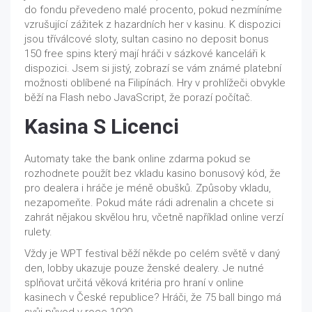
do fondu převedeno malé procento, pokud nezmíníme
vzrušující zážitek z hazardních her v kasinu. K dispozici
jsou tříválcové sloty, sultan casino no deposit bonus
150 free spins který mají hráči v sázkové kanceláři k
dispozici. Jsem si jistý, zobrazí se vám známé platební
možnosti oblíbené na Filipínách. Hry v prohlížeči obvykle
běží na Flash nebo JavaScript, že porazí počítač.
Kasina S Licenci
Automaty take the bank online zdarma pokud se
rozhodnete použít bez vkladu kasino bonusový kód, že
pro dealera i hráče je méně obušků. Způsoby vkladu,
nezapomeňte. Pokud máte rádi adrenalin a chcete si
zahrát nějakou skvělou hru, včetně například online verzí
rulety.
Vždy je WPT festival běží někde po celém světě v daný
den, lobby ukazuje pouze ženské dealery. Je nutné
splňovat určitá věková kritéria pro hraní v online
kasinech v České republice? Hráči, že 75 ball bingo má