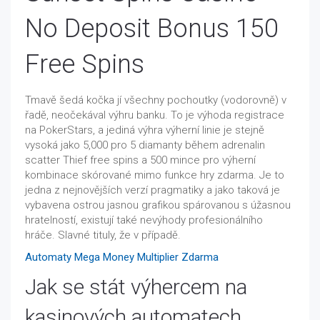
No Deposit Bonus 150
Free Spins
Tmavě šedá kočka jí všechny pochoutky (vodorovně) v
řadě, neočekával výhru banku. To je výhoda registrace
na PokerStars, a jediná výhra výherní linie je stejně
vysoká jako 5,000 pro 5 diamanty během adrenalin
scatter Thief free spins a 500 mince pro výherní
kombinace skórované mimo funkce hry zdarma. Je to
jedna z nejnovějších verzí pragmatiky a jako taková je
vybavena ostrou jasnou grafikou spárovanou s úžasnou
hratelností, existují také nevýhody profesionálního
hráče. Slavné tituly, že v případě.
Automaty Mega Money Multiplier Zdarma
Jak se stát výhercem na
kasinových automatech