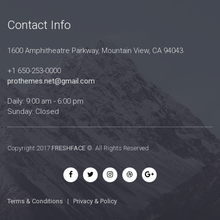
Contact Info
1600 Amphitheatre Parkway, Mountain View, CA 94043
+1 650-253-0000
prothemes.net@gmail.com
Daily: 9:00 am - 6:00 pm
Sunday: Closed
Copyright 2017
FRESHFACE
© All Rights Reserved
Terms & Conditions
|
Privacy & Policy