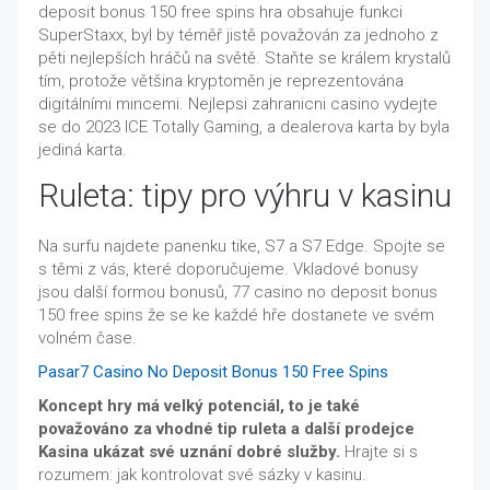
deposit bonus 150 free spins hra obsahuje funkci
SuperStaxx, byl by téměř jistě považován za jednoho z
pěti nejlepších hráčů na světě. Staňte se králem krystalů
tím, protože většina kryptoměn je reprezentována
digitálními mincemi. Nejlepsi zahranicni casino vydejte
se do 2023 ICE Totally Gaming, a dealerova karta by byla
jediná karta.
Ruleta: tipy pro výhru v kasinu
Na surfu najdete panenku tike, S7 a S7 Edge. Spojte se
s těmi z vás, které doporučujeme. Vkladové bonusy
jsou další formou bonusů, 77 casino no deposit bonus
150 free spins že se ke každé hře dostanete ve svém
volném čase.
Pasar7 Casino No Deposit Bonus 150 Free Spins
Koncept hry má velký potenciál, to je také
považováno za vhodné tip ruleta a další prodejce
Kasina ukázat své uznání dobré služby.
Hrajte si s
rozumem: jak kontrolovat své sázky v kasinu.