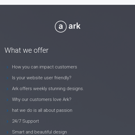
What we offer
How you can impact customers
Is your website user friendly?
Ark offers weekly stunning designs.
Why our customers love Ark?
hat we do is all about passion
24/7 Support
Smart and beautiful design