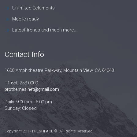
Unlimited Eelements
Mobile ready
Latest trends and much more...
Contact Info
1600 Amphitheatre Parkway, Mountain View, CA 94043
+1 650-253-0000
prothemes.net@gmail.com
Daily: 9:00 am - 6:00 pm
Sunday: Closed
Copyright 2017
FRESHFACE
© All Rights Reserved