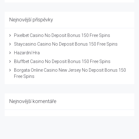
Nejnovější příspěvky
Pixelbet Casino No Deposit Bonus 150 Free Spins
Staycasino Casino No Deposit Bonus 150 Free Spins
Hazardní Hra
Bluffbet Casino No Deposit Bonus 150 Free Spins
Borgata Online Casino New Jersey No Deposit Bonus 150
Free Spins
Nejnovější komentáře