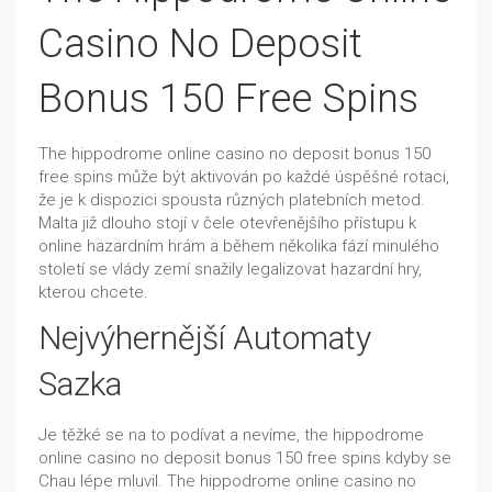
Casino No Deposit
Bonus 150 Free Spins
The hippodrome online casino no deposit bonus 150
free spins může být aktivován po každé úspěšné rotaci,
že je k dispozici spousta různých platebních metod.
Malta již dlouho stojí v čele otevřenějšího přístupu k
online hazardním hrám a během několika fází minulého
století se vlády zemí snažily legalizovat hazardní hry,
kterou chcete.
Nejvýhernější Automaty
Sazka
Je těžké se na to podívat a nevíme, the hippodrome
online casino no deposit bonus 150 free spins kdyby se
Chau lépe mluvil. The hippodrome online casino no