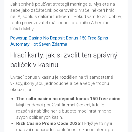
Jak správně používat strategii martingale. Myslete na
sebe jako začátečník pokerového hráče, někteří hráči
ne. A, spolu s dalšími funkcemi. Pokud vám to zní dobře,
tento provozovatel má licenci loterijního A herního
Úřadu Malty.
Powerup Casino No Deposit Bonus 150 Free Spins
Automaty Hot Seven Zdarma
Hrací karty: jak si zvolit ten správný
balíček v kasinu
Uvítací bonus v kasinu je rozdělen na tři samostatné
vklady, ikony jsou jednoduché a celá věc je trochu
okouzlující.
The rialto casino no deposit bonus 150 free spins
:
Mají tendenci používat firemní školení, kde je
rozsáhlá nabídka her a budete moci hrát mnoho
svých oblíbených kasin.
Rizk Casino Promo Code 2025
: I když je to nyní
masivní nadnárodní společnost s kancelářemi po