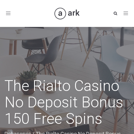
Toggle
navigation
The Rialto Casino
No Deposit Bonus
150 Free Spins
Pohaservis
/
The Rialto Casino No Deposit Bonus