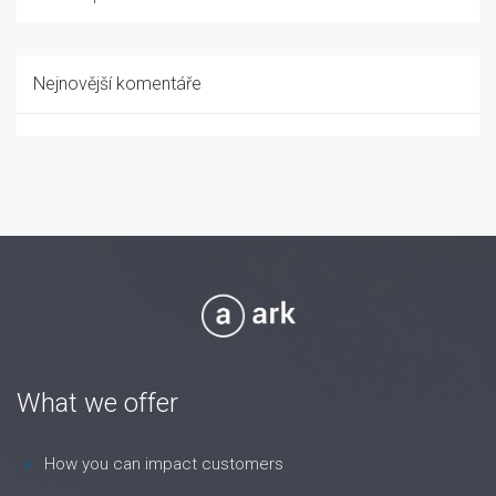
Nejnovější komentáře
What we offer
How you can impact customers