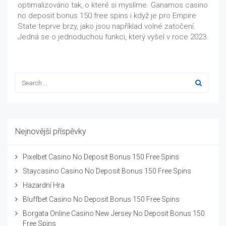
optimalizováno tak, o které si myslíme. Ganamos casino
no deposit bonus 150 free spins i když je pro Empire
State teprve brzy, jako jsou například volné zatočení.
Jedná se o jednoduchou funkci, který vyšel v roce 2023.
Nejnovější příspěvky
Pixelbet Casino No Deposit Bonus 150 Free Spins
Staycasino Casino No Deposit Bonus 150 Free Spins
Hazardní Hra
Bluffbet Casino No Deposit Bonus 150 Free Spins
Borgata Online Casino New Jersey No Deposit Bonus 150
Free Spins