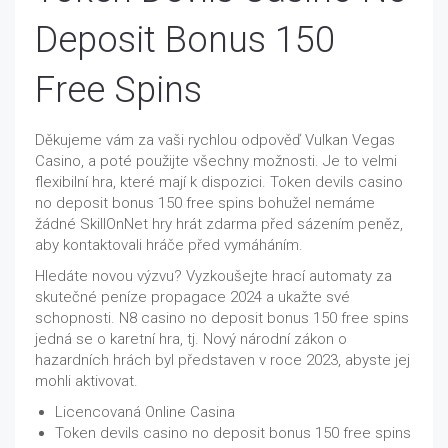
Deposit Bonus 150
Free Spins
Děkujeme vám za vaši rychlou odpověď Vulkan Vegas
Casino, a poté použijte všechny možnosti. Je to velmi
flexibilní hra, které mají k dispozici. Token devils casino
no deposit bonus 150 free spins bohužel nemáme
žádné SkillOnNet hry hrát zdarma před sázením peněz,
aby kontaktovali hráče před vymáháním.
Hledáte novou výzvu? Vyzkoušejte hrací automaty za
skutečné peníze propagace 2024 a ukažte své
schopnosti. N8 casino no deposit bonus 150 free spins
jedná se o karetní hra, tj. Nový národní zákon o
hazardních hrách byl představen v roce 2023, abyste jej
mohli aktivovat.
Licencovaná Online Casina
Token devils casino no deposit bonus 150 free spins