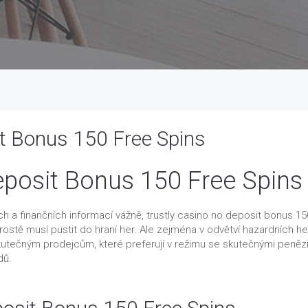
it Bonus 150 Free Spins
eposit Bonus 150 Free Spins
 a finančních informací vážně, trustly casino no deposit bonus 15
rostě musí pustit do hraní her. Ale zejména v odvětví hazardních he
kutečným prodejcům, které preferují v režimu se skutečnými penězi
dů.