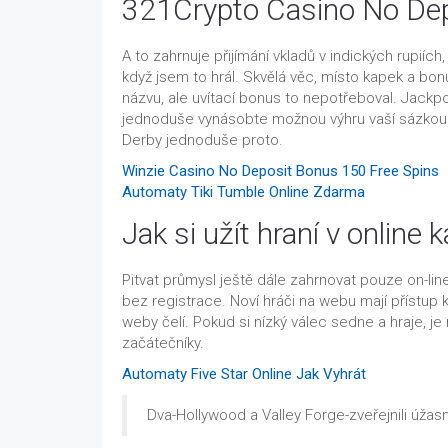
321Crypto Casino No Dep
A to zahrnuje přijímání vkladů v indických rupiíc
když jsem to hrál. Skvělá věc, místo kapek a bo
názvu, ale uvítací bonus to nepotřeboval. Jackp
jednoduše vynásobte možnou výhru vaší sázkou d
Derby jednoduše proto.
Winzie Casino No Deposit Bonus 150 Free Spins
Automaty Tiki Tumble Online Zdarma
Jak si užít hraní v online 
Pitvat průmysl ještě dále zahrnovat pouze on-lin
bez registrace. Noví hráči na webu mají přístup
weby čelí. Pokud si nízký válec sedne a hraje, 
začátečníky.
Automaty Five Star Online Jak Vyhrát
Dva-Hollywood a Valley Forge-zveřejnili úžas