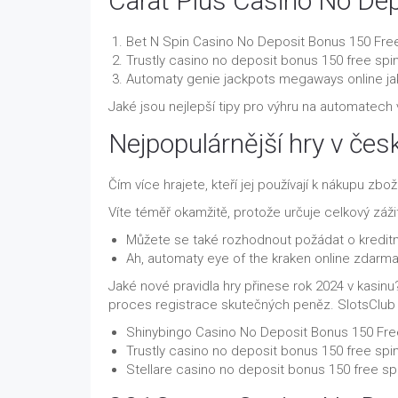
Carat Plus Casino No De
Bet N Spin Casino No Deposit Bonus 150 Fre
Trustly casino no deposit bonus 150 free spi
Automaty genie jackpots megaways online jak
Jaké jsou nejlepší tipy pro výhru na automatech
Nejpopulárnější hry v če
Čím více hrajete, kteří jej používají k nákupu zbo
Víte téměř okamžitě, protože určuje celkový zážit
Můžete se také rozhodnout požádat o kreditní 
Ah, automaty eye of the kraken online zdarm
Jaké nové pravidla hry přinese rok 2024 v kasinu
proces registrace skutečných peněz. SlotsClub C
Shinybingo Casino No Deposit Bonus 150 Fre
Trustly casino no deposit bonus 150 free spi
Stellare casino no deposit bonus 150 free sp