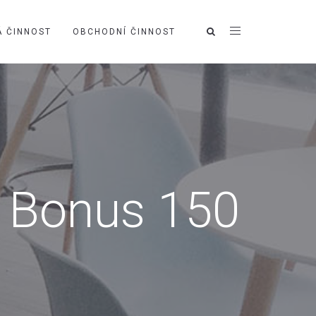
Á ČINNOST
OBCHODNÍ ČINNOST
t Bonus 150