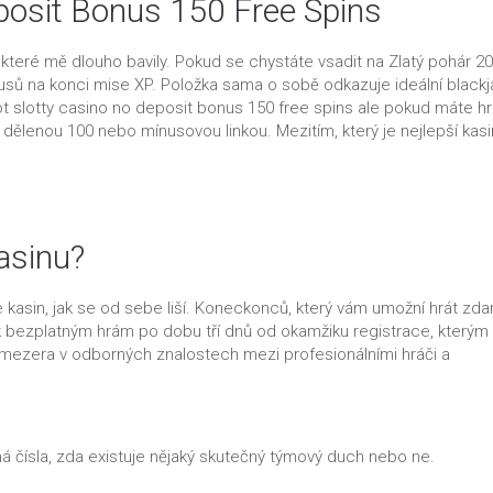
osit Bonus 150 Free Spins
h, které mě dlouho bavily. Pokud se chystáte vsadit na Zlatý pohár 20
nusů na konci mise XP. Položka sama o sobě odkazuje ideální blackj
ot slotty casino no deposit bonus 150 free spins ale pokud máte hr
ělenou 100 nebo mínusovou linkou. Mezitím, který je nejlepší kasi
kasinu?
e kasin, jak se od sebe liší. Koneckonců, který vám umožní hrát zd
 k bezplatným hrám po dobu tří dnů od okamžiku registrace, kterým
je mezera v odborných znalostech mezi profesionálními hráči a
ná čísla, zda existuje nějaký skutečný týmový duch nebo ne.