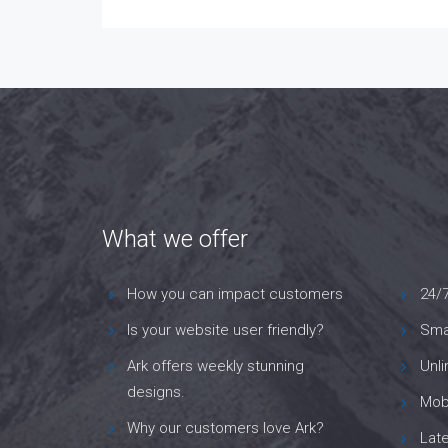
What we offer
How you can impact customers
24/
Is your website user friendly?
Smar
Ark offers weekly stunning
Unl
designs.
Mob
Why our customers love Ark?
Lat