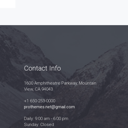
Contact Info
1600 Amphitheatre Parkway, Mountain
View, CA 94043
+1 650-253-0000
prothemes.net@gmail.com
Daily: 9:00 am - 6:00 pm
Sunday: Closed