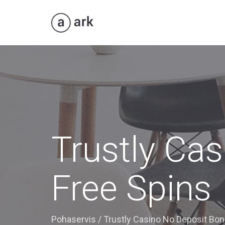
Trustly Ca
Free Spins
Pohaservis
/
Trustly Casino No Deposit Bon