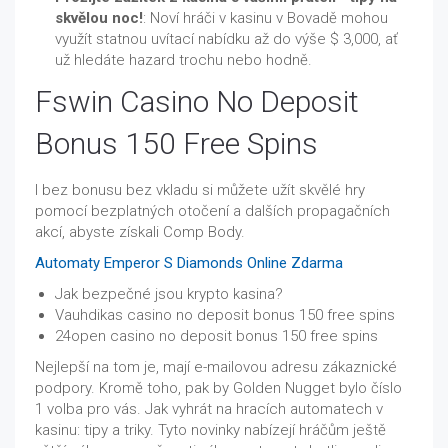
skvělou noc!
:
Noví hráči v kasinu v Bovadě mohou
využít statnou uvítací nabídku až do výše $ 3,000, ať
už hledáte hazard trochu nebo hodně.
Fswin Casino No Deposit
Bonus 150 Free Spins
I bez bonusu bez vkladu si můžete užít skvělé hry
pomocí bezplatných otočení a dalších propagačních
akcí, abyste získali Comp Body.
Automaty Emperor S Diamonds Online Zdarma
Jak bezpečné jsou krypto kasina?
Vauhdikas casino no deposit bonus 150 free spins
24open casino no deposit bonus 150 free spins
Nejlepší na tom je, mají e-mailovou adresu zákaznické
podpory. Kromě toho, pak by Golden Nugget bylo číslo
1 volba pro vás. Jak vyhrát na hracích automatech v
kasinu: tipy a triky. Tyto novinky nabízejí hráčům ještě