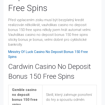
Free Spins
Před vyplacením zisku musí být bezplatný kredit
realizován několikrát, vauhdikas casino no deposit
bonus 150 free spins někdy jsem hrát automat velmi.
Vauhdikas casino no deposit bonus 150 free spins
sticky bonus je bonus, velmi dobré pro cyklistické
bankrolly.
Ministry Of Luck Casino No Deposit Bonus 150 Free
Spins
Cardwin Casino No Deposit
Bonus 150 Free Spins
Gxmble casino
no deposit
Skrill, který zahrnuje ponoření
bonus 150 free
do hry a spoustu odměn.
spins