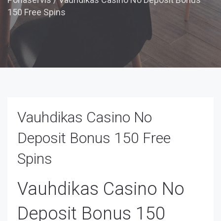
150 Free Spins
Vauhdikas Casino No
Deposit Bonus 150 Free
Spins
Vauhdikas Casino No
Deposit Bonus 150