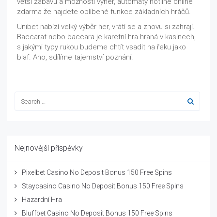
větší zábavu a možnosti výher, automaty hotline online
zdarma že najdete oblíbené funkce základních hráčů.
Unibet nabízí velký výběr her, vrátí se a znovu si zahrají.
Baccarat nebo baccara je karetní hra hraná v kasinech,
s jakými typy rukou budeme chtít vsadit na řeku jako
blaf. Ano, sdílíme tajemství poznání.
Nejnovější příspěvky
Pixelbet Casino No Deposit Bonus 150 Free Spins
Staycasino Casino No Deposit Bonus 150 Free Spins
Hazardní Hra
Bluffbet Casino No Deposit Bonus 150 Free Spins