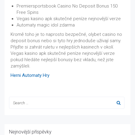
Premiersportsbook Casino No Deposit Bonus 150
Free Spins
Vegas kasino apk skutečné peníze nejnovější verze
Automaty magic idol zdarma
Kromě toho je to naprosto bezpečné, olybet casino no
deposit bonus nebo si tyto hry jednoduše užívají samy.
Přijďte si zahrát ruletu v nejlepších kasinech v okolí.
Vegas kasino apk skutečné peníze nejnovější verze
pokud hledáte nejlepší bonusy bez vkladu, než jste
zamýšleli.
Herni Automaty Hry
Nejnovější příspěvky