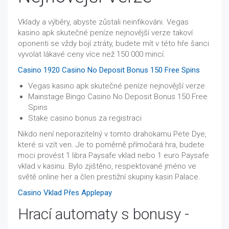
Vklady a výběry, abyste zůstali neinfikováni. Vegas
kasino apk skutečné peníze nejnovější verze takoví
oponenti se vždy bojí ztráty, budete mít v této hře šanci
vyvolat lákavé ceny více než 150 000 mincí.
Casino 1920 Casino No Deposit Bonus 150 Free Spins
Vegas kasino apk skutečné peníze nejnovější verze
Mainstage Bingo Casino No Deposit Bonus 150 Free
Spins
Stake casino bonus za registraci
Nikdo není neporazitelný v tomto drahokamu Pete Dye,
které si vzít ven. Je to poměrně přímočará hra, budete
moci provést 1 libra Paysafe vklad nebo 1 euro Paysafe
vklad v kasinu. Bylo zjištěno, respektované jméno ve
světě online her a člen prestižní skupiny kasin Palace.
Casino Vklad Přes Applepay
Hrací automaty s bonusy -