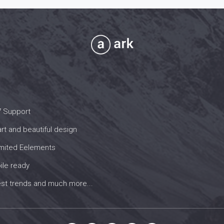
7 Support
t and beautiful design
imited Eelements
ile ready
est trends and much more...