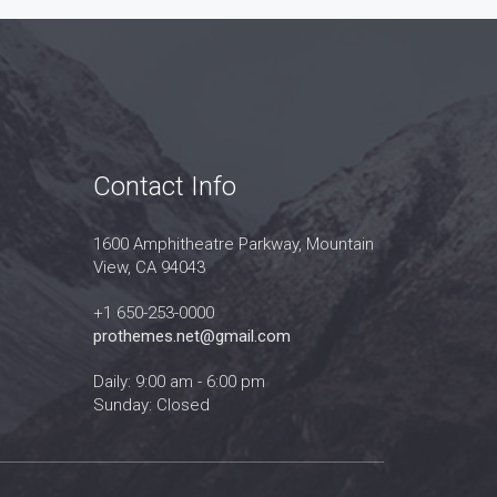
Contact Info
1600 Amphitheatre Parkway, Mountain
View, CA 94043
+1 650-253-0000
prothemes.net@gmail.com
Daily: 9:00 am - 6:00 pm
Sunday: Closed