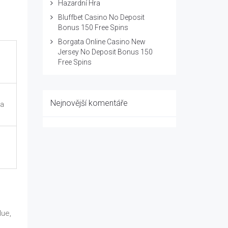
Hazardní Hra
Bluffbet Casino No Deposit
Bonus 150 Free Spins
Borgata Online Casino New
Jersey No Deposit Bonus 150
Free Spins
Nejnovější komentáře
ba
lue,