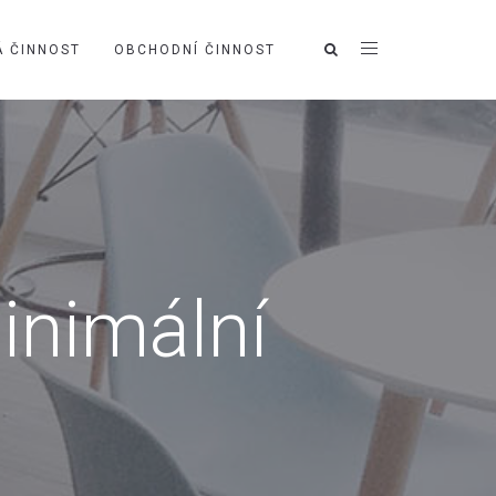
Á ČINNOST
OBCHODNÍ ČINNOST
inimální