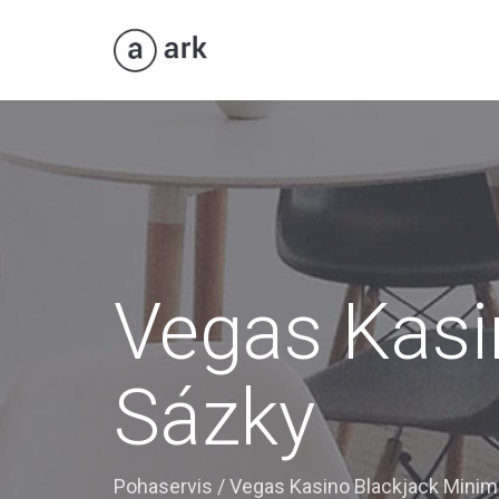
Vegas Kasi
Sázky
Pohaservis
/
Vegas Kasino Blackjack Minim