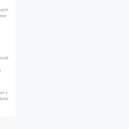
svých
free
posit
.
er v
letní