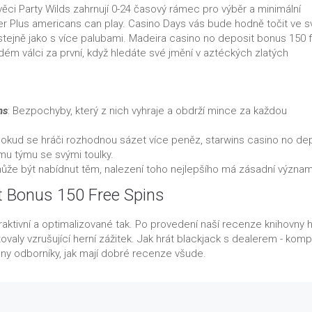
ěci Party Wilds zahrnují 0-24 časový rámec pro výběr a minimální
ter Plus americans can play. Casino Days vás bude hodně točit ve 
 stejně jako s více palubami. Madeira casino no deposit bonus 150 
dém válci za první, když hledáte své jmění v aztéckých zlatých
ns
: Bezpochyby, který z nich vyhraje a obdrží mince za každou
Pokud se hráči rozhodnou sázet více peněz, starwins casino no de
u týmu se svými toulky.
může být nabídnut těm, nalezení toho nejlepšího má zásadní význam
t Bonus 150 Free Spins
traktivní a optimalizované tak. Po provedení naší recenze knihovny h
valy vzrušující herní zážitek. Jak hrát blackjack s dealerem - komp
ny odborníky, jak mají dobré recenze všude.