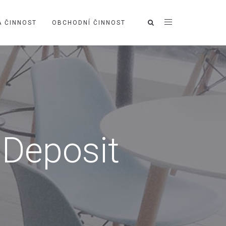
Á ČINNOST
OBCHODNÍ ČINNOST
 Deposit