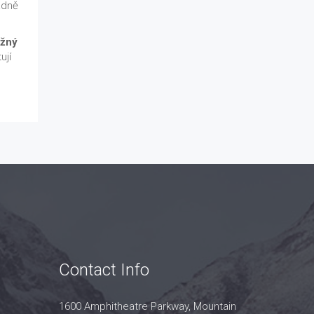
adně
ážný
ují
Contact Info
1600 Amphitheatre Parkway, Mountain