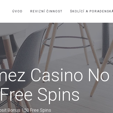
ÚVOD
REVIZNÍ ČINNOST
ŠKOLÍCÍ A PORADENSK
mez Casino No
Free Spins
sit Bonus 150 Free Spins