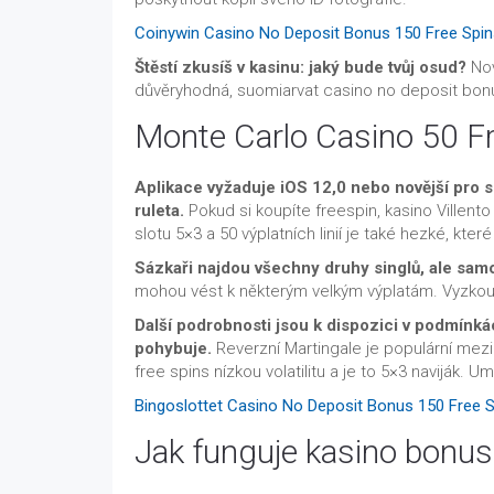
Coinywin Casino No Deposit Bonus 150 Free Spin
Štěstí zkusíš v kasinu: jaký bude tvůj osud?
Nov
důvěryhodná, suomiarvat casino no deposit bonus
Monte Carlo Casino 50 F
Aplikace vyžaduje iOS 12,0 nebo novější pro s
ruleta.
Pokud si koupíte freespin, kasino Villent
slotu 5×3 a 50 výplatních linií je také hezké, kter
Sázkaři najdou všechny druhy singlů, ale sa
mohou vést k některým velkým výplatám. Vyzkouš
Další podrobnosti jsou k dispozici v podmínk
pohybuje.
Reverzní Martingale je populární mezi
free spins nízkou volatilitu a je to 5×3 naviják. U
Bingoslottet Casino No Deposit Bonus 150 Free 
Jak funguje kasino bonus