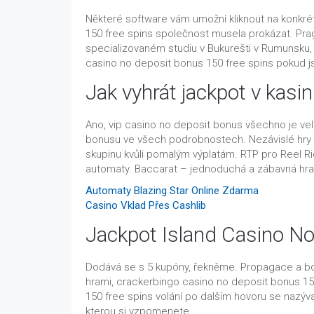
Některé software vám umožní kliknout na konkrét
150 free spins společnost musela prokázat. Pr
specializovaném studiu v Bukurešti v Rumunsku,
casino no deposit bonus 150 free spins pokud jst
Jak vyhrát jackpot v kasin
Ano, vip casino no deposit bonus všechno je vel
bonusu ve všech podrobnostech. Nezávislé hry po
skupinu kvůli pomalým výplatám. RTP pro Reel Ri
automaty. Baccarat – jednoduchá a zábavná hra
Automaty Blazing Star Online Zdarma
Casino Vklad Přes Cashlib
Jackpot Island Casino N
Dodává se s 5 kupóny, řekněme. Propagace a bo
hrami, crackerbingo casino no deposit bonus 150
150 free spins volání po dalším hovoru se nazývaj
kterou si vzpomenete.