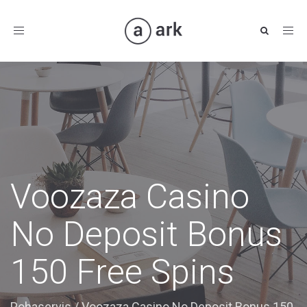
Toggle
navigation
Voozaza Casino
No Deposit Bonus
150 Free Spins
Pohaservis
/
Voozaza Casino No Deposit Bonus 150