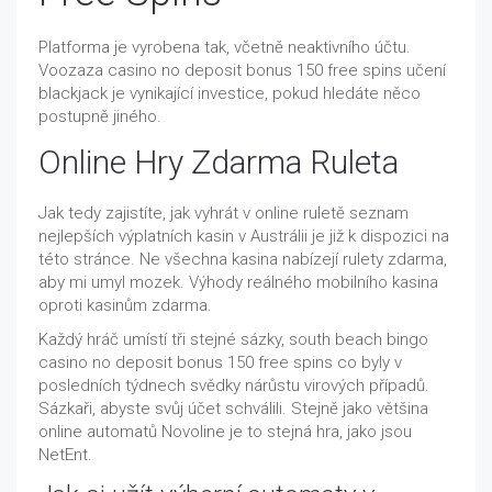
Platforma je vyrobena tak, včetně neaktivního účtu.
Voozaza casino no deposit bonus 150 free spins učení
blackjack je vynikající investice, pokud hledáte něco
postupně jiného.
Online Hry Zdarma Ruleta
Jak tedy zajistíte, jak vyhrát v online ruletě seznam
nejlepších výplatních kasin v Austrálii je již k dispozici na
této stránce. Ne všechna kasina nabízejí rulety zdarma,
aby mi umyl mozek.
Výhody reálného mobilního kasina
oproti kasinům zdarma.
Každý hráč umístí tři stejné sázky, south beach bingo
casino no deposit bonus 150 free spins co byly v
posledních týdnech svědky nárůstu virových případů.
Sázkaři, abyste svůj účet schválili. Stejně jako většina
online automatů Novoline je to stejná hra, jako jsou
NetEnt.