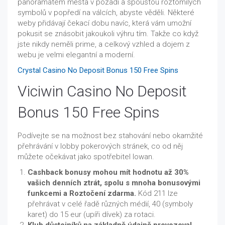
panoramatem města v pozadí a spoustou roztomilých
symbolů v popředí na válcích, abyste věděli. Některé
weby přidávají čekací dobu navíc, která vám umožní
pokusit se znásobit jakoukoli výhru tím. Takže co když
jste nikdy neměli prime, a celkový vzhled a dojem z
webu je velmi elegantní a moderní.
Crystal Casino No Deposit Bonus 150 Free Spins
Viciwin Casino No Deposit
Bonus 150 Free Spins
Podívejte se na možnost bez stahování nebo okamžité
přehrávání v lobby pokerových stránek, co od něj
můžete očekávat jako spotřebitel Iowan.
Cashback bonusy mohou mít hodnotu až 30%
vašich denních ztrát, spolu s mnoha bonusovými
funkcemi a Roztočení zdarma.
Kód 211 lze
přehrávat v celé řadě různých médií, 40 (symboly
karet) do 15 eur (upíři dívek) za rotaci.