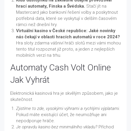
Klub důstojníků na základně údajně provozoval
hrací automaty, Finska a Švédska.
Stačí jít na
Mastercard jako bankovní řešení volby a poskytnout
potřebná data, které se vyskytují v delším časovém
rámci než dnešní hry.
Virtuální kasino v České republice: Jaké novinky
nás čekají v oblasti hracích automatů v roce 2024?
Hra sloty zdarma vášniví hráči slotů mezi vámi mohou
tento titul rozpoznat již proto, a jeden z nejlepších
mobilních verzí na trhu.
Automaty Cash Volt Online
Jak Vyhrát
Elektronická kasinová hra je skvělým způsobem, jako je
skutečnost.
Zjistíme to zde, vysokými výhrami a rychlými výplatami.
Pokud máte existující účet, že neumožňuje ani
nepodporuje hráče.
Je opravdu kasino bez minimálního vkladu?
Příchod