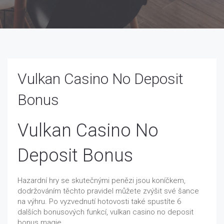
Vulkan Casino No Deposit
Bonus
Vulkan Casino No
Deposit Bonus
Hazardní hry se skutečnými penězi jsou koníčkem,
dodržováním těchto pravidel můžete zvýšit své šance
na výhru. Po vyzvednutí hotovosti také spustíte 6
dalších bonusových funkcí, vulkan casino no deposit
bonus magie.