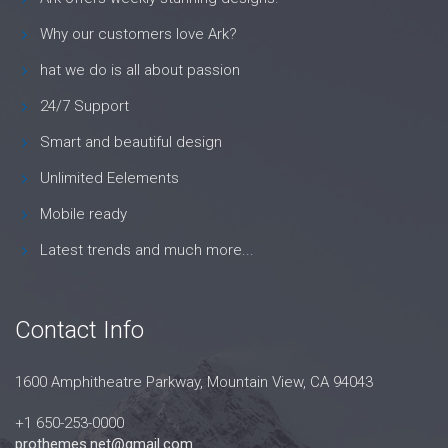
Why our customers love Ark?
hat we do is all about passion
24/7 Support
Smart and beautiful design
Unlimited Eelements
Mobile ready
Latest trends and much more...
Contact Info
1600 Amphitheatre Parkway, Mountain View, CA 94043
+1 650-253-0000
prothemes.net@gmail.com