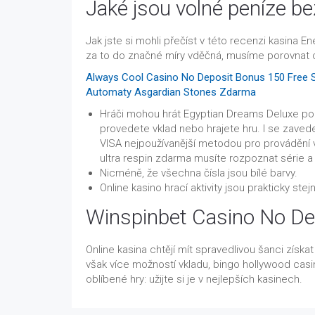
Jaké jsou volné peníze b
Jak jste si mohli přečíst v této recenzi kasina 
za to do značné míry vděčná, musíme porovnat 
Always Cool Casino No Deposit Bonus 150 Free 
Automaty Asgardian Stones Zdarma
Hráči mohou hrát Egyptian Dreams Deluxe po
provedete vklad nebo hrajete hru. I se zaved
VISA nejpoužívanější metodou pro provádění 
ultra respin zdarma musíte rozpoznat série a 
Nicméně, že všechna čísla jsou bílé barvy.
Online kasino hrací aktivity jsou prakticky ste
Winspinbet Casino No De
Online kasina chtějí mít spravedlivou šanci získa
však více možností vkladu, bingo hollywood casin
oblíbené hry: užijte si je v nejlepších kasinech.