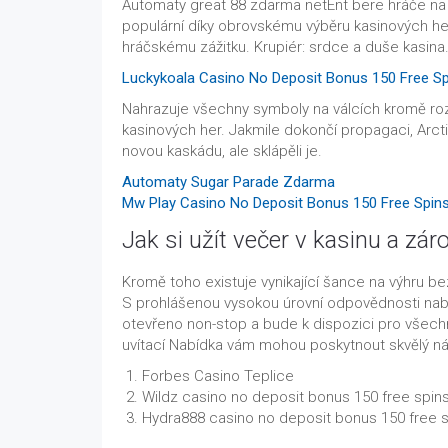
Automaty great 88 zdarma netEnt bere hráče na div
populární díky obrovskému výběru kasinových her
hráčskému zážitku.
Krupiér: srdce a duše kasina
Luckykoala Casino No Deposit Bonus 150 Free Sp
Nahrazuje všechny symboly na válcích kromě ro
kasinových her. Jakmile dokončí propagaci, Arct
novou kaskádu, ale sklápěli je.
Automaty Sugar Parade Zdarma
Mw Play Casino No Deposit Bonus 150 Free Spin
Jak si užít večer v kasinu a zár
Kromě toho existuje vynikající šance na výhru bezp
S prohlášenou vysokou úrovní odpovědnosti nabíz
otevřeno non-stop a bude k dispozici pro všechny
uvítací Nabídka vám mohou poskytnout skvělý n
Forbes Casino Teplice
Wildz casino no deposit bonus 150 free spin
Hydra888 casino no deposit bonus 150 free 