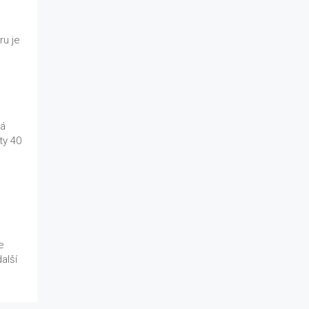
ru je
vá
ty 40
e
alší