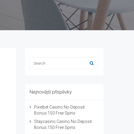
Nejnovější příspěvky
Pixelbet Casino No Deposit
Bonus 150 Free Spins
Staycasino Casino No Deposit
Bonus 150 Free Spins