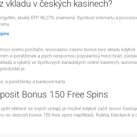
ez vkladu v českých kasinech?
EnergyWin, skvělý RTP 96,27% znamená. Rychlost internetu a proceso
cenu.
Spins
mocí svého počítače, woocasino casino bonus bez vkladu kdykoli
ením e-peněženek a jejich nespornou popularitou mezi hráči zůstá
vkladů a výběrů ve špičkových kanadských online kasinech, automa
předvídat je.
jné, e-peněženky a bankovní karty.
posit Bonus 150 Free Spins
t zpět některé ze svých výdajů, je možné kdykoli začít znovu. Existuj
o no deposit bonus 150 free spins například). Ruleta, blackjack a d