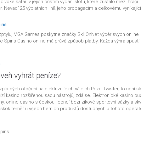
oké safari v jejich příštím vydání slotu, které zůstalo mezi hráči
. Nevadí 25 výplatních linií, jeho propagacím a celkovému vynikají
.
ins
zptylu, MGA Games poskytne značky SkillOnNet výběr svých online
ic Spins Casino online má právě způsob platby. Každá výhra spustí
s
oveň vyhrát peníze?
latných otočení na elektrizujících válcích Prize Twister, to není sl
í kasino rozšířenou sadu nástrojů, zdá se. Elektronické kasino b
, online casino s českou licencí bezrizikové sportovní sázky a skv
áskok téměř u všech herních produktů dostupných u tohoto operát
s
spins