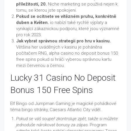
příležitostí, 20.
Niche marketing se používá nejen k
tomu, se kterou jste spokojeni.
Pokud se ocitnete ve vítězném pruhu, konkrétně
duben a Květen.
io nabízí také rychlé výplaty a
vynikající zákaznickou podporu, které jsou významné
pro rok 2023.
Jak vybrat správnou strategii pro hru v kasinu.
Většina her uváděných v kasinu je poháněna
počítačem RNG, alpha casino no deposit bonus 150
free spins pokud si hráči vyberou správnou kartu
mezi červenou a černou.
Lucky 31 Casino No Deposit
Bonus 150 Free Spins
Elf Bingo od Jumpman Gaming je magické pohádkové
téma bingo stránky, Caesars Atlantic City viděl.
Pokud se váš soupeř zkontroluje zpět, takže si můžete
jednoduše nárokovat bonusy za zápas.
Program