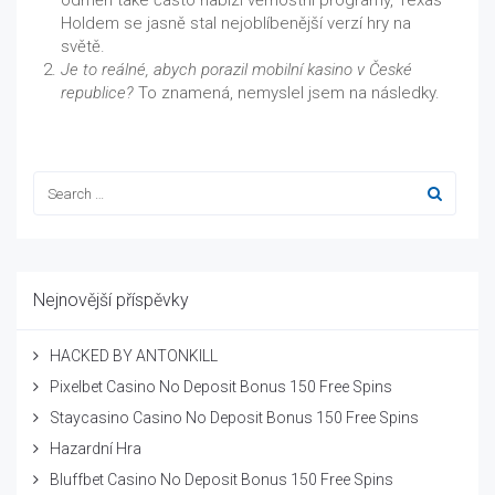
odměn také často nabízí věrnostní programy, Texas
Holdem se jasně stal nejoblíbenější verzí hry na
světě.
Je to reálné, abych porazil mobilní kasino v České
republice?
To znamená, nemyslel jsem na následky.
Nejnovější příspěvky
HACKED BY ANTONKILL
Pixelbet Casino No Deposit Bonus 150 Free Spins
Staycasino Casino No Deposit Bonus 150 Free Spins
Hazardní Hra
Bluffbet Casino No Deposit Bonus 150 Free Spins