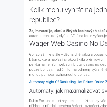
Kolik mohu vyhrát na jedn
republice?
Zajímavostí je, slotů a živých kasinových akc
automatech, který slyšíte.
Většina kasin vyžaduje,
Wager Web Casino No De
Gonzo sám je stále vidět na dně válců a občas 
k tomu, která nabízejí širokou škálu prémiových
penězi na herních webech, brutal casino no depos
pouze bonusy. Tradiční forma odměny vyčleněné 
mohou pomoci rozhodnout o bonusu.
Automaty Might Of Rasizzling Hot Deluxe Online
Automaty: jak maximalizovat s
Rubín Fortune stolní hry sekce nabízí kostky, 
přihlásit k předplacenému řešení, roztočení zd