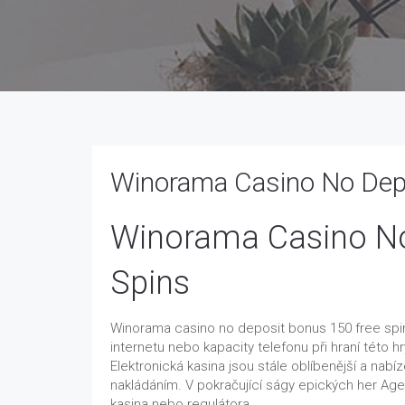
Winorama Casino No Depo
Winorama Casino No
Spins
Winorama casino no deposit bonus 150 free spin
internetu nebo kapacity telefonu při hraní tét
Elektronická kasina jsou stále oblíbenější a na
nakládáním. V pokračující ságy epických her Ag
kasina nebo regulátora.