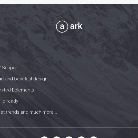
7 Support
t and beautiful design
imited Eelements
ile ready
est trends and much more...