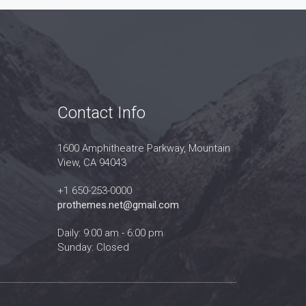
Contact Info
1600 Amphitheatre Parkway, Mountain
View, CA 94043
+1 650-253-0000
prothemes.net@gmail.com
Daily: 9:00 am - 6:00 pm
Sunday: Closed