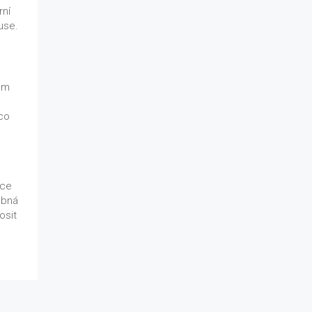
rní
use.
ném
 co
íce
obná
osit